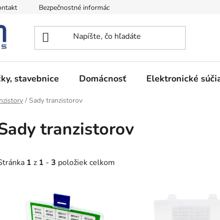
ntakt
Bezpečnostné informácie
Podmienky vrátenia peňazí
ky, stavebnice
Domácnosť
Elektronické súči
nzistory
/
Sady tranzistorov
Sady tranzistorov
Stránka
1
z
1
-
3
položiek celkom
V
ý
p