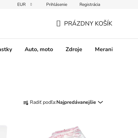
EUR
Prihlásenie
Registrácia
Obchodné podmienky
Podmienky ochrany osobných údajo
PRÁZDNY KOŠÍK
NÁKUPNÝ
KOŠÍK
astky
Auto, moto
Zdroje
Meranie - Spájk
R
Radiť podľa:
Najpredávanejšie
a
d
e
n
i