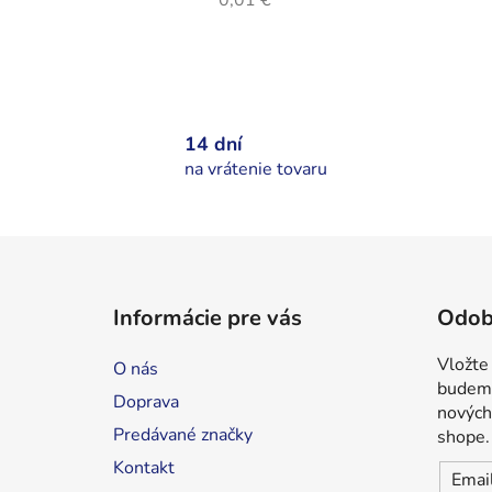
14 dní
na vrátenie tovaru
Z
á
Informácie pre vás
Odob
p
ä
Vložte
O nás
t
budeme
Doprava
i
nových
Predávané značky
shope.
e
Kontakt
Emai