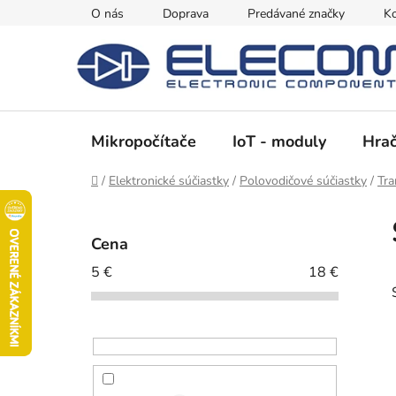
Prejsť
O nás
Doprava
Predávané značky
Ko
na
obsah
Mikropočítače
IoT - moduly
Hrač
Domov
/
Elektronické súčiastky
/
Polovodičové súčiastky
/
Tra
B
o
Cena
č
5
€
18
€
n
ý
p
a
n
e