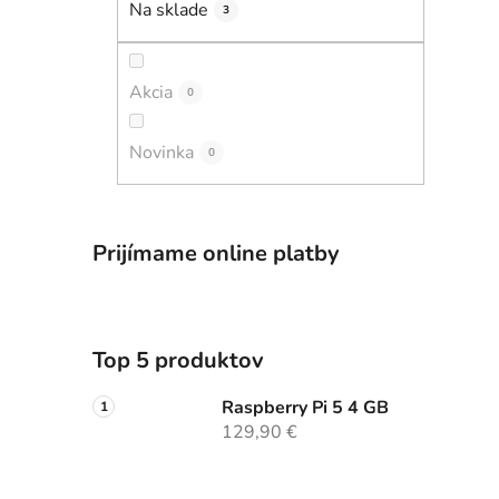
Na sklade
3
i
l
Akcia
0
Novinka
0
Prijímame online platby
Top 5 produktov
Raspberry Pi 5 4 GB
129,90 €