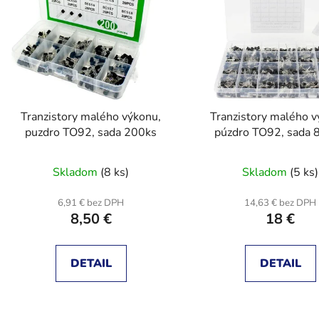
s
p
r
o
d
Tranzistory malého výkonu,
Tranzistory malého v
u
puzdro TO92, sada 200ks
púzdro TO92, sada 
k
t
Skladom
(8 ks)
Skladom
(5 ks)
o
v
6,91 € bez DPH
14,63 € bez DPH
8,50 €
18 €
DETAIL
DETAIL