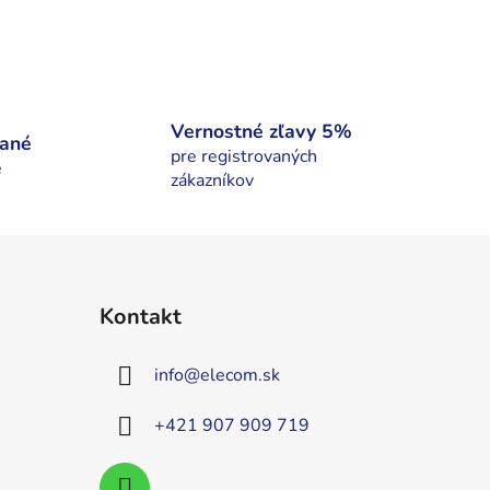
Vernostné zľavy 5%
nané
pre registrovaných
é
zákazníkov
Kontakt
info
@
elecom.sk
+421 907 909 719