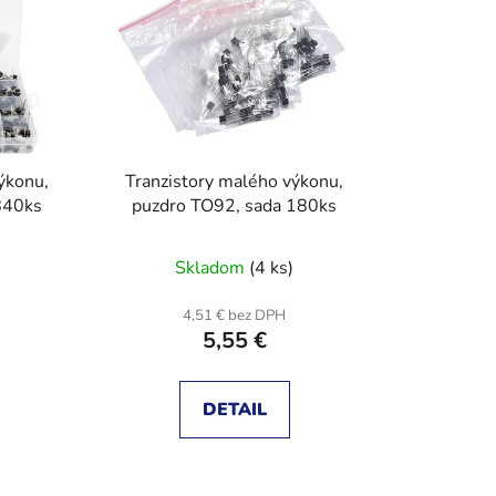
e
p
r
o
d
u
ýkonu,
Tranzistory malého výkonu,
k
840ks
puzdro TO92, sada 180ks
t
o
Skladom
(4 ks)
v
4,51 € bez DPH
5,55 €
DETAIL