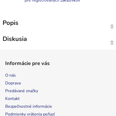
pre registrovaných zákazníkov
Popis
Diskusia
Z
á
Informácie pre vás
p
ä
O nás
t
Doprava
i
Predávané značky
e
Kontakt
Bezpečnostné informácie
Podmienky vrátenia peňazí