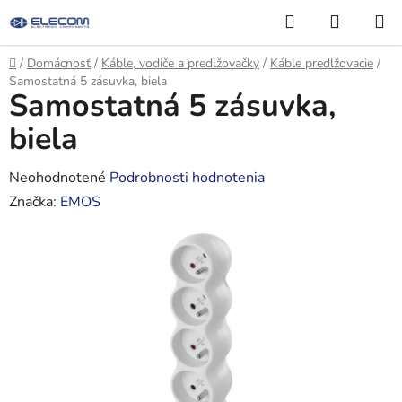
Prejsť
Hľadať
NÁKUP
na
KOŠÍK
obsah
Domov
/
Domácnosť
/
Káble, vodiče a predlžovačky
/
Káble predlžovacie
/
Samostatná 5 zásuvka, biela
Samostatná 5 zásuvka,
biela
Priemerné
Neohodnotené
Podrobnosti hodnotenia
hodnotenie
Značka:
EMOS
produktu
je
0,0
z
5
hviezdičiek.