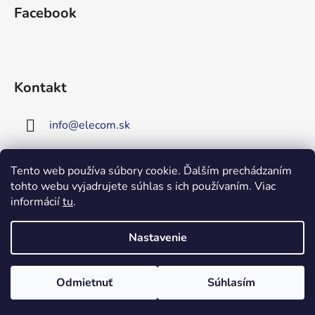
Facebook
Kontakt
info
@
elecom.sk
+421 907 909 719
Tento web používa súbory cookie. Ďalším prechádzaním
tohto webu vyjadrujete súhlas s ich používaním. Viac
Upozornenie!
informácií
tu
.
Vitajte na našej novej
stránke!
Zaregistrujte sa!
Nastavenie
Získate tým 5% zľavu na väčšinu
Vytvoril Shoptet
produktov!
Copyright 2026
Elecom
. Všetky práva vyhradené.
Odmietnuť
Súhlasím
Tvoríme funkčné e-shopy