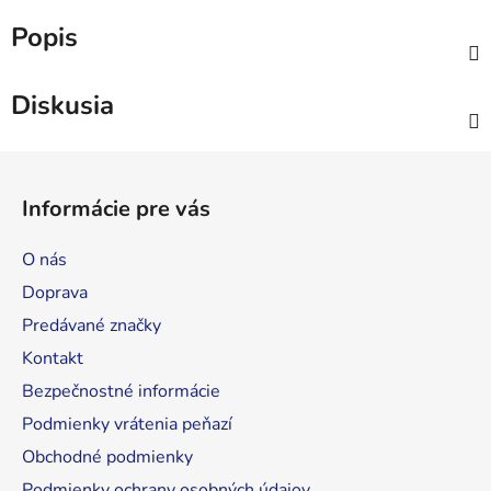
Popis
Diskusia
Z
á
Informácie pre vás
p
ä
O nás
t
Doprava
i
Predávané značky
e
Kontakt
Bezpečnostné informácie
Podmienky vrátenia peňazí
Obchodné podmienky
Podmienky ochrany osobných údajov