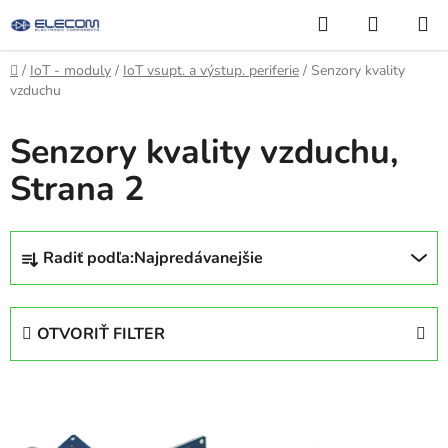
Prejsť
Hľadať
NÁKUP
na
KOŠÍK
obsah
Domov
/
IoT - moduly
/
IoT vsupt. a výstup. periferie
/
Senzory kvality
vzduchu
Senzory kvality vzduchu
,
Strana 2
R
Radiť podľa:
Najpredávanejšie
a
d
e
OTVORIŤ FILTER
n
i
V
e
ý
p
p