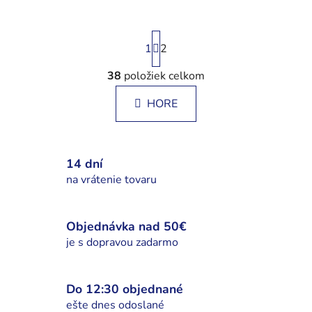
S
1
t
2
r
á
38
položiek celkom
O
n
v
k
HORE
l
o
á
v
a
d
n
a
14 dní
i
c
na vrátenie tovaru
e
i
e
p
Objednávka nad 50€
r
je s dopravou zadarmo
v
k
y
Do 12:30 objednané
v
ešte dnes odoslané