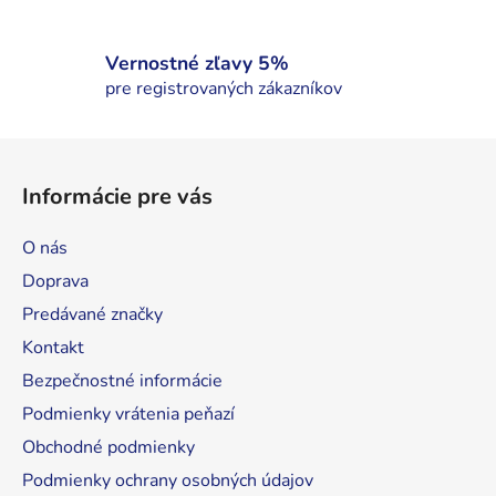
ý
p
i
Vernostné zľavy 5%
s
pre registrovaných zákazníkov
u
Z
á
Informácie pre vás
p
ä
O nás
t
Doprava
i
Predávané značky
e
Kontakt
Bezpečnostné informácie
Podmienky vrátenia peňazí
Obchodné podmienky
Podmienky ochrany osobných údajov