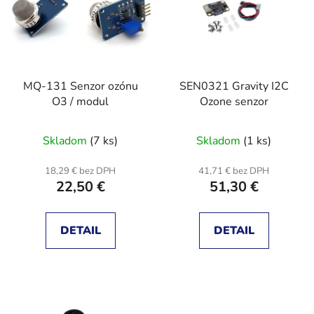
r
i
o
s
d
p
u
r
k
MQ-131 Senzor ozónu
SEN0321 Gravity I2C
o
t
O3 / modul
Ozone senzor
d
o
u
v
Skladom
(7 ks)
Skladom
(1 ks)
k
t
18,29 € bez DPH
41,71 € bez DPH
o
22,50 €
51,30 €
v
DETAIL
DETAIL