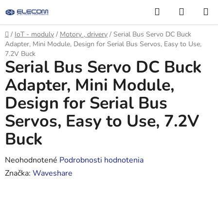
Prejsť
Hľadať
NÁKUP
na
KOŠÍK
obsah
Domov
/
IoT - moduly
/
Motory , drivery
/
Serial Bus Servo DC Buck
Adapter, Mini Module, Design for Serial Bus Servos, Easy to Use,
7.2V Buck
Serial Bus Servo DC Buck
Adapter, Mini Module,
Design for Serial Bus
Servos, Easy to Use, 7.2V
Buck
Priemerné
Neohodnotené
Podrobnosti hodnotenia
hodnotenie
Značka:
Waveshare
produktu
je
0,0