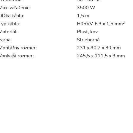
Max. zaťaženie:
3500 W
Dĺžka kábla:
1,5 m
Typ kábla:
H05VV-F 3 x 1,5 mm²
Materiál:
Plast, kov
Farba:
Strieborná
Montážny rozmer:
231 x 90,7 x 80 mm
Vonkajší rozmer:
245,5 x 111,5 x 3 mm