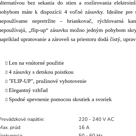
alternatívou bez sekania do stien a rozširovania elektroinš
pohybom máte k dispozícii 4 voľné zásuvky. Ideálne pre s
nepoužívame nepretržite – hriankovač, rýchlovarná ka
nepoužívajú, „flip-up“ zásuvku možno jedným pohybom skry
napríklad upratovanie a zároveň sa priestoru dodá čistý, upra
Len na vnútorné použitie
4 zásuvky s detskou poistkou
"FLIP-UP", pružinové vyhotovenie
Elegantný vzhľad
Spodné upevnenie pomocou skrutiek a svoriek
Prevádzkové napätie:
220 - 240 V AC
Max. prúd:
16 A
Frekvencia:
50 - 60 Hz