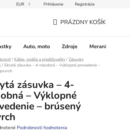
EUR
Prihlásenie
Registrácia
Obchodné podmienky
Podmienky ochrany osobných údajo
PRÁZDNY KOŠÍK
NÁKUPNÝ
KOŠÍK
astky
Auto, moto
Zdroje
Meranie - Spájk
cnosť
/
Káble, vodiče a predlžovačky
/
Zásuvky
é
/
Skrytá zásuvka – 4-násobná – Výklopné prevedenie –
 povrch
ytá zásuvka – 4-
obná – Výklopné
vedenie – brúsený
rch
rné
notené
Podrobnosti hodnotenia