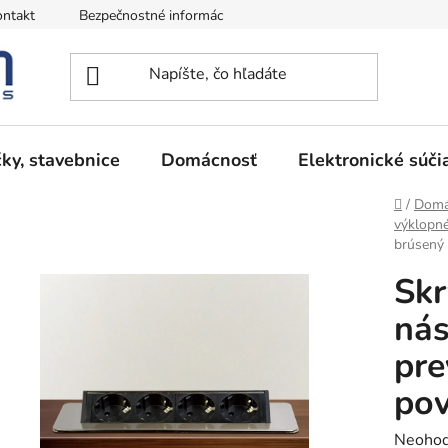
ntakt
Bezpečnostné informácie
Podmienky vrátenia peňazí
ky, stavebnice
Domácnosť
Elektronické súči
Domov
/
Domá
výklopn
brúsený
Skr
nás
pre
pov
Prieme
Neohod