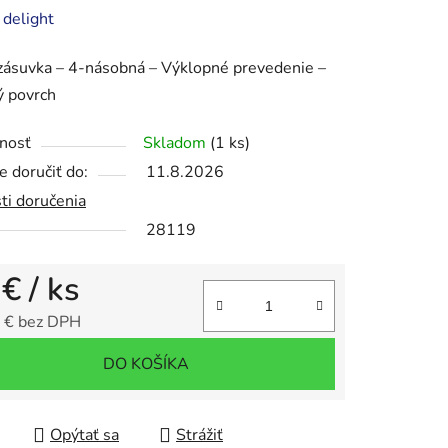
enie
:
delight
tu
zásuvka – 4-násobná – Výklopné prevedenie –
ý povrch
nosť
Skladom
(1 ks)
 doručiť do:
11.8.2026
iek.
ti doručenia
28119
 €
/ ks
 € bez DPH
tková cena:
DO KOŠÍKA
Opýtať sa
Strážiť