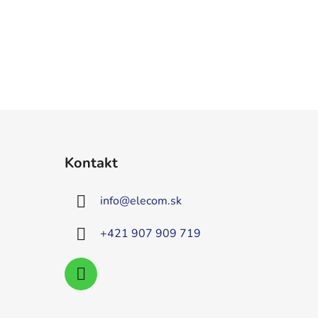
Kontakt
info
@
elecom.sk
+421 907 909 719