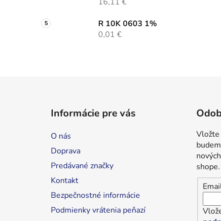
16,11 €
R 10K 0603 1%
0,01 €
Z
á
Informácie pre vás
Odob
p
ä
Vložte
O nás
t
budeme
Doprava
i
nových
Predávané značky
shope.
e
Kontakt
Emai
Bezpečnostné informácie
Podmienky vrátenia peňazí
Vlože