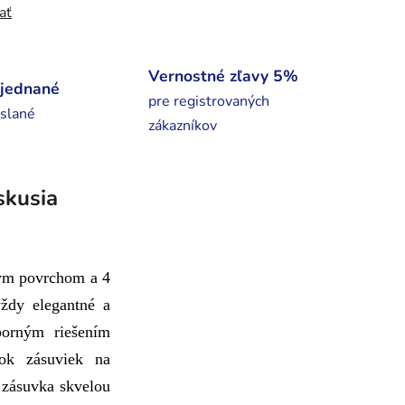
ať
Vernostné zľavy 5%
bjednané
pre registrovaných
slané
zákazníkov
skusia
ným povrchom a 4
ždy elegantné a
borným riešením
tok zásuviek na
 zásuvka skvelou