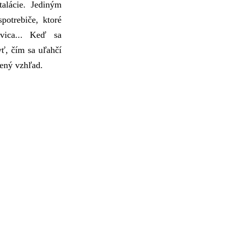
talácie. Jediným
potrebiče, ktoré
nvica... Keď sa
ť, čím sa uľahčí
vený vzhľad.