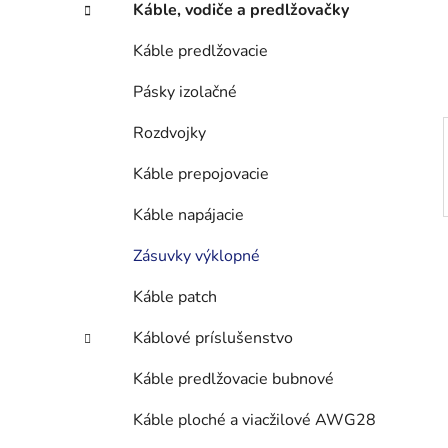
n
Káble, vodiče a predlžovačky
e
l
Káble predlžovacie
Pásky izolačné
Rozdvojky
Káble prepojovacie
Káble napájacie
Zásuvky výklopné
Káble patch
Káblové príslušenstvo
Káble predlžovacie bubnové
Káble ploché a viacžilové AWG28