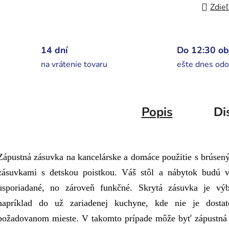
Zdieľ
14 dní
Do 12:30 o
na vrátenie tovaru
ešte dnes odo
Popis
Di
Zápustná zásuvka na kancelárske a domáce použitie s brúse
zásuvkami s detskou poistkou. Váš stôl a nábytok budú v
usporiadané, no zároveň funkčné. Skrytá zásuvka je vý
napríklad do už zariadenej kuchyne, kde nie je dosta
požadovanom mieste. V takomto prípade môže byť zápustná