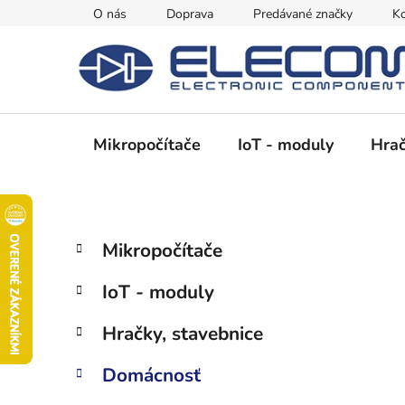
Prejsť
O nás
Doprava
Predávané značky
Ko
na
obsah
Mikropočítače
IoT - moduly
Hrač
B
K
Preskočiť
Mikropočítače
a
kategórie
o
t
č
IoT - moduly
e
n
g
ý
Hračky, stavebnice
ó
p
r
Domácnosť
i
a
e