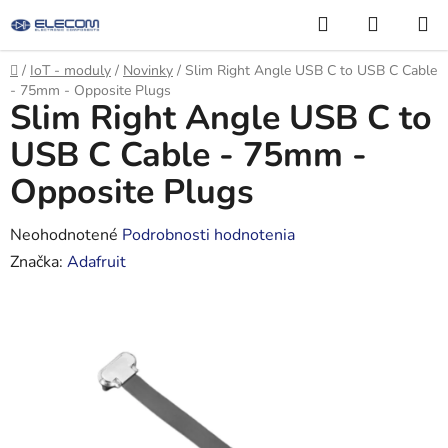
Prejsť
Hľadať
NÁKUP
na
KOŠÍK
obsah
Domov
/
IoT - moduly
/
Novinky
/
Slim Right Angle USB C to USB C Cable
- 75mm - Opposite Plugs
Slim Right Angle USB C to
USB C Cable - 75mm -
Opposite Plugs
Priemerné
Neohodnotené
Podrobnosti hodnotenia
hodnotenie
Značka:
Adafruit
produktu
je
0,0
z
5
hviezdičiek.