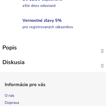
ešte dnes odoslané
Vernostné zľavy 5%
pre registrovaných zákazníkov
Popis
Diskusia
Z
á
Informácie pre vás
p
ä
O nás
t
Doprava
i