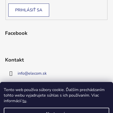
PRIHLÁSIŤ SA
Facebook
Kontakt
info
@
elecom.sk
+421 907 909 719
Tento web používa súbory cookie. Ďalším prechádzaním
tohto webu vyjadrujete súhlas s ich používaním. Viac
Upozornenie!
informácií
tu
.
Vitajte na našej novej
stránke!
Zaregistrujte sa!