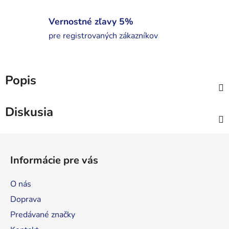
Vernostné zľavy 5%
pre registrovaných zákazníkov
Popis
Diskusia
Z
á
Informácie pre vás
p
ä
O nás
t
Doprava
i
Predávané značky
e