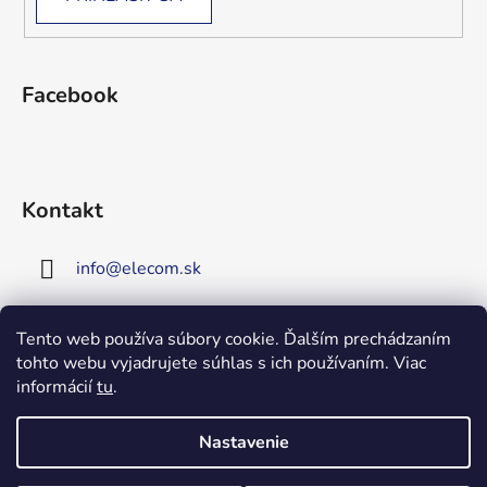
Facebook
Kontakt
info
@
elecom.sk
+421 907 909 719
Tento web používa súbory cookie. Ďalším prechádzaním
tohto webu vyjadrujete súhlas s ich používaním. Viac
Upozornenie!
informácií
tu
.
Vitajte na našej novej
stránke!
Zaregistrujte sa!
Nastavenie
Získate tým 5% zľavu na väčšinu
Vytvoril Shoptet
produktov!