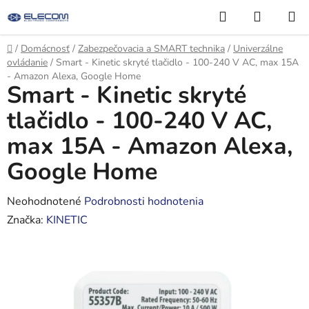
Prejsť
Hľadať
NÁKUP
na
KOŠÍK
obsah
Domov
/
Domácnosť
/
Zabezpečovacia a SMART technika
/
Univerzálne
ovládanie
/
Smart - Kinetic skryté tlačidlo - 100-240 V AC, max 15A
- Amazon Alexa, Google Home
Smart - Kinetic skryté
tlačidlo - 100-240 V AC,
max 15A - Amazon Alexa,
Google Home
Priemerné
Neohodnotené
Podrobnosti hodnotenia
hodnotenie
Značka:
KINETIC
produktu
je
0,0
z