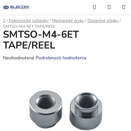
Prejsť
Hľadať
NÁKUP
na
KOŠÍK
obsah
Domov
/
Elektronické súčiastky
/
Mechanické prvky
/
Distančné stĺpiky
/
SMTSO-M4-6ET TAPE/REEL
SMTSO-M4-6ET
TAPE/REEL
Priemerné
Neohodnotené
Podrobnosti hodnotenia
hodnotenie
produktu
je
0,0
z
5
hviezdičiek.