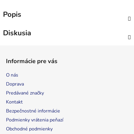
Popis
Diskusia
Z
á
Informácie pre vás
p
ä
O nás
t
Doprava
i
Predávané značky
e
Kontakt
Bezpečnostné informácie
Podmienky vrátenia peňazí
Obchodné podmienky