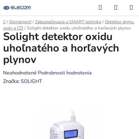
Prejsť
Hľadať
NÁKUP
na
KOŠÍK
obsah
Domov
/
Domácnosť
/
Zabezpečovacia a SMART technika
/
Detektor dymu,
vody a CO
/
Solight detektor oxidu uhoľnatého a horľavých plynov
Solight detektor oxidu
uhoľnatého a horľavých
plynov
Priemerné
Neohodnotené
Podrobnosti hodnotenia
hodnotenie
Značka:
SOLIGHT
produktu
je
0,0
z
5
hviezdičiek.