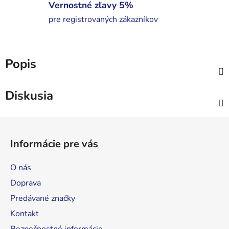
Vernostné zľavy 5%
pre registrovaných zákazníkov
Popis
Diskusia
Z
á
Informácie pre vás
p
ä
O nás
t
Doprava
i
Predávané značky
e
Kontakt