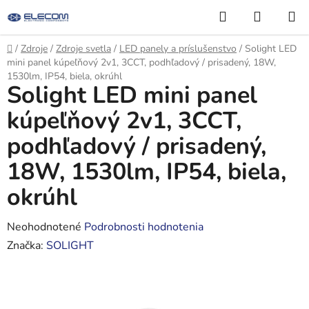
Prejsť
Hľadať
NÁKUP
na
KOŠÍK
obsah
Domov
/
Zdroje
/
Zdroje svetla
/
LED panely a príslušenstvo
/
Solight LED
mini panel kúpeľňový 2v1, 3CCT, podhľadový / prisadený, 18W,
1530lm, IP54, biela, okrúhl
Solight LED mini panel
kúpeľňový 2v1, 3CCT,
podhľadový / prisadený,
18W, 1530lm, IP54, biela,
okrúhl
Priemerné
Neohodnotené
Podrobnosti hodnotenia
hodnotenie
Značka:
SOLIGHT
produktu
je
0,0