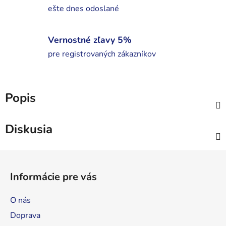
ešte dnes odoslané
Vernostné zľavy 5%
pre registrovaných zákazníkov
Popis
Diskusia
Z
á
Informácie pre vás
p
ä
O nás
t
Doprava
i