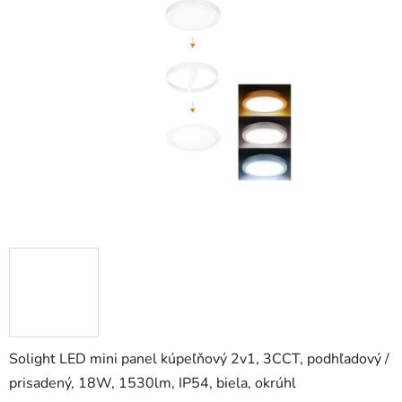
z
5
hviezdičiek.
Solight LED mini panel kúpeľňový 2v1, 3CCT, podhľadový /
prisadený, 18W, 1530lm, IP54, biela, okrúhl