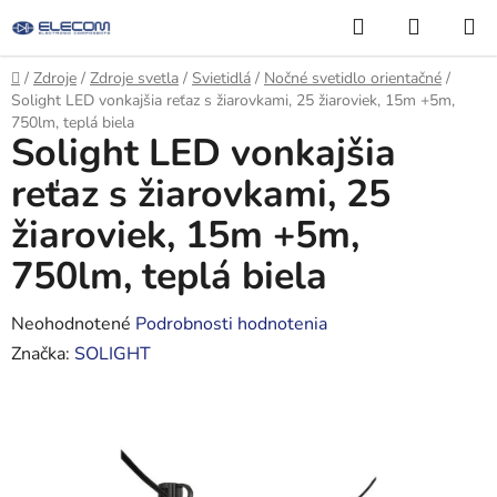
Prejsť
Hľadať
NÁKUP
na
KOŠÍK
obsah
Domov
/
Zdroje
/
Zdroje svetla
/
Svietidlá
/
Nočné svetidlo orientačné
/
Solight LED vonkajšia reťaz s žiarovkami, 25 žiaroviek, 15m +5m,
750lm, teplá biela
Solight LED vonkajšia
reťaz s žiarovkami, 25
žiaroviek, 15m +5m,
750lm, teplá biela
Priemerné
Neohodnotené
Podrobnosti hodnotenia
hodnotenie
Značka:
SOLIGHT
produktu
je
0,0
z