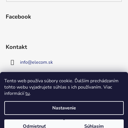
Facebook
Kontakt
info
@
elecom.sk
+421 907 909 719
Tento web používa súbory cookie. Ďalším prechádzaním
tohto webu vyjadrujete súhlas s ich používaním. Viac
Upozornenie!
informácií
tu
.
Vitajte na našej novej
stránke!
Zaregistrujte sa!
Nastavenie
Získate tým 5% zľavu na väčšinu
Vytvoril Shoptet
produktov!
Copyright 2026
Elecom
. Všetky práva vyhradené.
Odmietnuť
Súhlasím