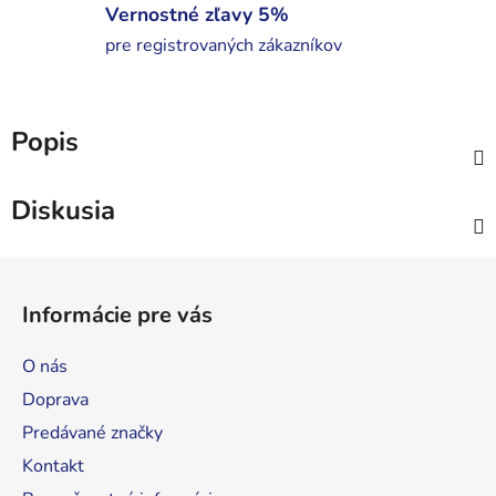
Vernostné zľavy 5%
pre registrovaných zákazníkov
Popis
Diskusia
Z
á
Informácie pre vás
p
ä
O nás
t
Doprava
i
Predávané značky
e
Kontakt