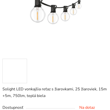
5
hviezdičiek.
Solight LED vonkajšia reťaz s žiarovkami, 25 žiaroviek, 15m
+5m, 750lm, teplá biela
Dostupnosť
Na dotaz