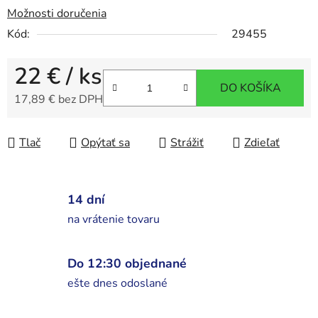
Možnosti doručenia
Kód:
29455
22 €
/ ks
DO KOŠÍKA
17,89 € bez DPH
Jednotková cena:
Tlač
Opýtať sa
Strážiť
Zdieľať
14 dní
na vrátenie tovaru
Do 12:30 objednané
ešte dnes odoslané