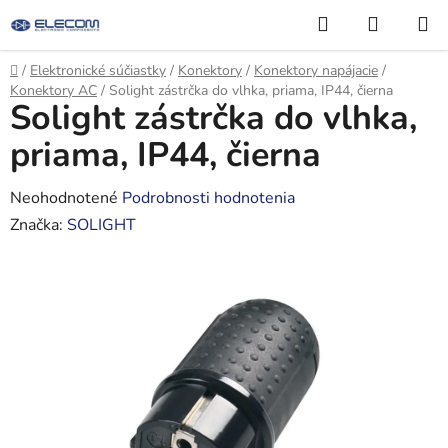
Prejsť
Hľadať
NÁKUP
na
KOŠÍK
obsah
Domov
/
Elektronické súčiastky
/
Konektory
/
Konektory napájacie
/
Konektory AC
/
Solight zástrčka do vlhka, priama, IP44, čierna
Solight zástrčka do vlhka,
priama, IP44, čierna
Priemerné
Neohodnotené
Podrobnosti hodnotenia
hodnotenie
Značka:
SOLIGHT
produktu
je
0,0
z
5
hviezdičiek.