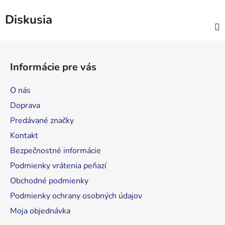
Diskusia
Z
á
Informácie pre vás
p
ä
O nás
t
Doprava
i
Predávané značky
e
Kontakt
Bezpečnostné informácie
Podmienky vrátenia peňazí
Obchodné podmienky
Podmienky ochrany osobných údajov
Moja objednávka