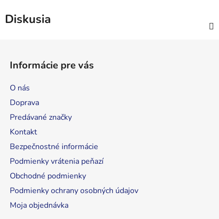
Diskusia
Z
á
Informácie pre vás
p
ä
O nás
t
Doprava
i
Predávané značky
e
Kontakt
Bezpečnostné informácie
Podmienky vrátenia peňazí
Obchodné podmienky
Podmienky ochrany osobných údajov
Moja objednávka