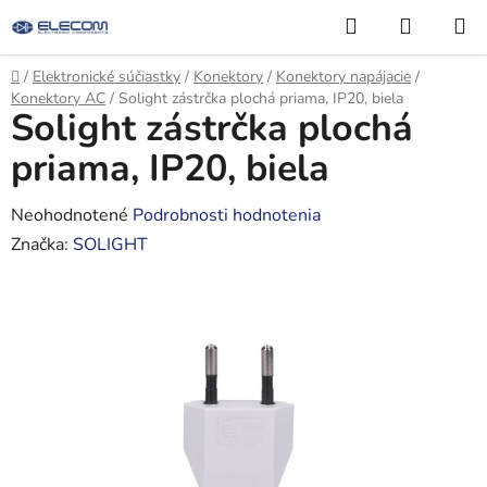
Prejsť
Hľadať
NÁKUP
na
KOŠÍK
obsah
Domov
/
Elektronické súčiastky
/
Konektory
/
Konektory napájacie
/
Konektory AC
/
Solight zástrčka plochá priama, IP20, biela
Solight zástrčka plochá
priama, IP20, biela
Priemerné
Neohodnotené
Podrobnosti hodnotenia
hodnotenie
Značka:
SOLIGHT
produktu
je
0,0
z
5
hviezdičiek.