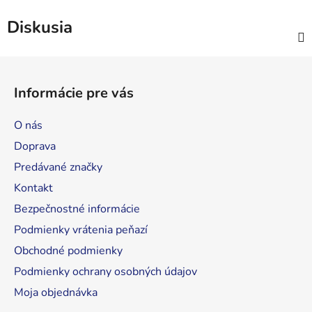
Diskusia
Z
á
Informácie pre vás
p
ä
O nás
t
Doprava
i
Predávané značky
e
Kontakt
Bezpečnostné informácie
Podmienky vrátenia peňazí
Obchodné podmienky
Podmienky ochrany osobných údajov
Moja objednávka