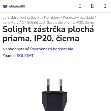
Prejsť
Hľadať
NÁKUP
na
KOŠÍK
obsah
Domov
/
Elektronické súčiastky
/
Konektory
/
Konektory napájacie
/
Konektory AC
/
Solight zástrčka plochá priama, IP20, čierna
Solight zástrčka plochá
priama, IP20, čierna
Priemerné
Neohodnotené
Podrobnosti hodnotenia
hodnotenie
Značka:
SOLIGHT
produktu
je
0,0
z
5
hviezdičiek.