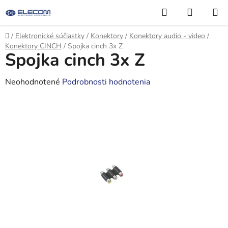
Prejsť
Hľadať
NÁKUP
na
KOŠÍK
obsah
Domov
/
Elektronické súčiastky
/
Konektory
/
Konektory audio - video
/
Konektory CINCH
/
Spojka cinch 3x Z
Spojka cinch 3x Z
Priemerné
Neohodnotené
Podrobnosti hodnotenia
hodnotenie
produktu
je
0,0
z
5
hviezdičiek.