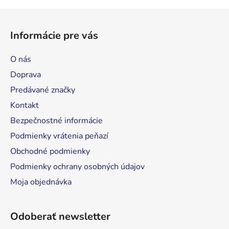
Z
á
Informácie pre vás
p
ä
O nás
t
Doprava
i
Predávané značky
e
Kontakt
Bezpečnostné informácie
Podmienky vrátenia peňazí
Obchodné podmienky
Podmienky ochrany osobných údajov
Moja objednávka
Odoberať newsletter