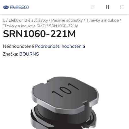
Prejsť
Hľadať
NÁKUP
na
KOŠÍK
obsah
Domov
/
Elektronické súčiastky
/
Pasívne súčiastky
/
Tlmivky a indukcie
/
Tlmivky a indukcie SMD
/
SRN1060-221M
SRN1060-221M
Priemerné
Neohodnotené
Podrobnosti hodnotenia
hodnotenie
Značka:
BOURNS
produktu
je
0,0
z
5
hviezdičiek.