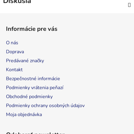
Diskusia
Z
á
Informácie pre vás
p
ä
O nás
t
Doprava
i
Predávané značky
e
Kontakt
Bezpečnostné informácie
Podmienky vrátenia peňazí
Obchodné podmienky
Podmienky ochrany osobných údajov
Moja objednávka