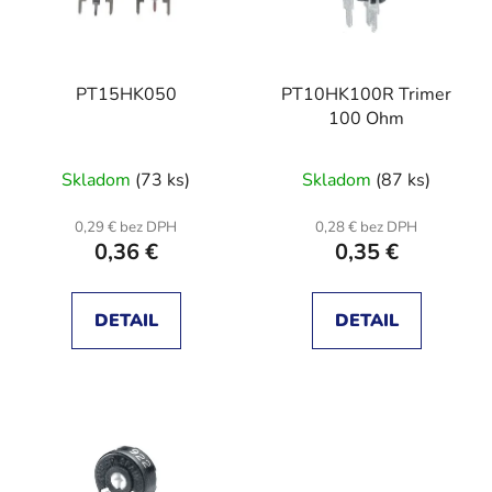
s
d
p
u
r
k
PT15HK050
PT10HK100R Trimer
o
t
100 Ohm
d
o
u
v
Skladom
(73 ks)
Skladom
(87 ks)
k
t
0,29 € bez DPH
0,28 € bez DPH
o
0,36 €
0,35 €
v
DETAIL
DETAIL