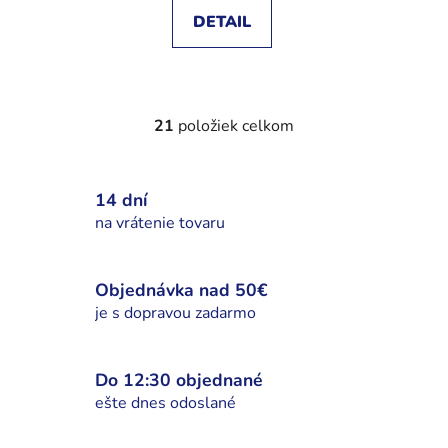
DETAIL
21
položiek celkom
O
v
l
14 dní
á
d
na vrátenie tovaru
a
c
i
Objednávka nad 50€
e
je s dopravou zadarmo
p
r
v
Do 12:30 objednané
k
ešte dnes odoslané
y
v