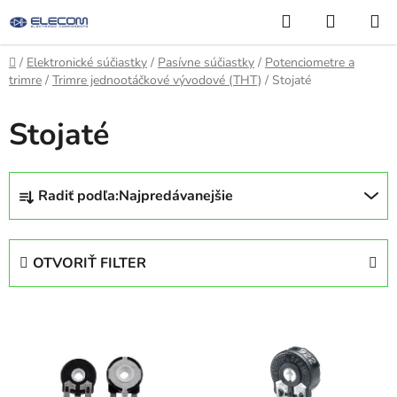
Prejsť
Hľadať
NÁKUP
na
KOŠÍK
obsah
Domov
/
Elektronické súčiastky
/
Pasívne súčiastky
/
Potenciometre a
trimre
/
Trimre jednootáčkové vývodové (THT)
/
Stojaté
Stojaté
R
Radiť podľa:
Najpredávanejšie
a
d
e
OTVORIŤ FILTER
n
i
V
e
ý
p
p
r
i
o