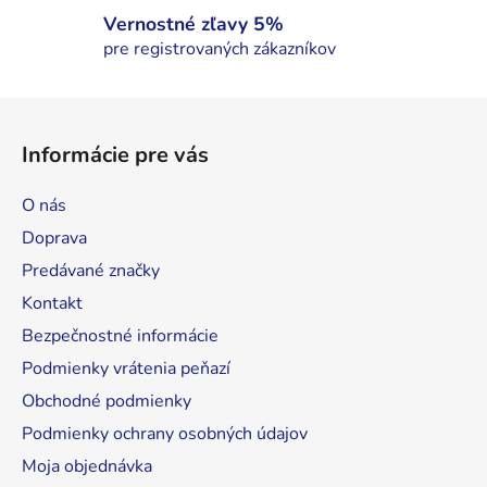
ý
Vernostné zľavy 5%
p
pre registrovaných zákazníkov
i
s
Z
u
á
Informácie pre vás
p
ä
O nás
t
Doprava
i
Predávané značky
e
Kontakt
Bezpečnostné informácie
Podmienky vrátenia peňazí
Obchodné podmienky
Podmienky ochrany osobných údajov
Moja objednávka