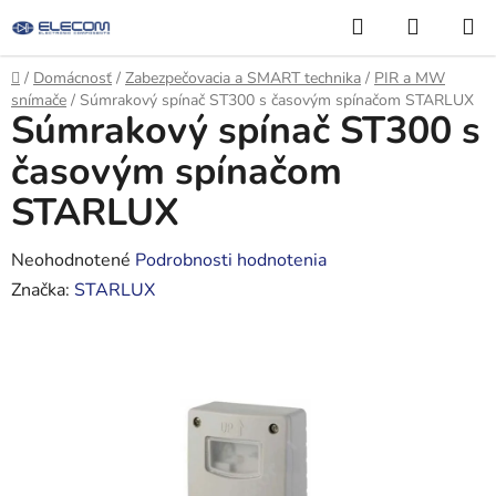
Prejsť
Hľadať
NÁKUP
na
KOŠÍK
obsah
Domov
/
Domácnosť
/
Zabezpečovacia a SMART technika
/
PIR a MW
snímače
/
Súmrakový spínač ST300 s časovým spínačom STARLUX
Súmrakový spínač ST300 s
časovým spínačom
STARLUX
Priemerné
Neohodnotené
Podrobnosti hodnotenia
hodnotenie
Značka:
STARLUX
produktu
je
0,0
z
5
hviezdičiek.