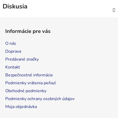
Diskusia
Z
á
Informácie pre vás
p
ä
O nás
t
Doprava
i
Predávané značky
e
Kontakt
Bezpečnostné informácie
Podmienky vrátenia peňazí
Obchodné podmienky
Podmienky ochrany osobných údajov
Moja objednávka