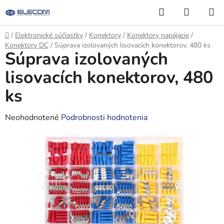
Prejsť
Hľadať
NÁKUP
na
KOŠÍK
obsah
Domov
/
Elektronické súčiastky
/
Konektory
/
Konektory napájacie
/
Konektory DC
/
Súprava izolovaných lisovacích konektorov, 480 ks
Súprava izolovaných
lisovacích konektorov, 480
ks
Priemerné
Neohodnotené
Podrobnosti hodnotenia
hodnotenie
produktu
je
0,0
z
5
hviezdičiek.