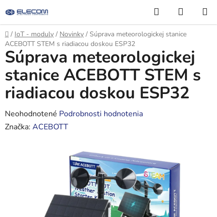
Prejsť
Hľadať
NÁKUP
na
KOŠÍK
obsah
Domov
/
IoT - moduly
/
Novinky
/
Súprava meteorologickej stanice
ACEBOTT STEM s riadiacou doskou ESP32
Súprava meteorologickej
stanice ACEBOTT STEM s
riadiacou doskou ESP32
Priemerné
Neohodnotené
Podrobnosti hodnotenia
hodnotenie
Značka:
ACEBOTT
produktu
je
0,0
z
5
hviezdičiek.