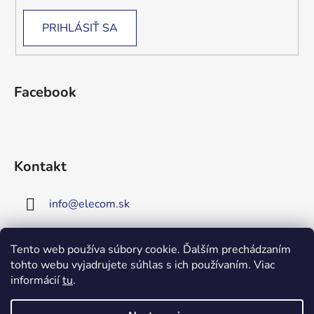
PRIHLÁSIŤ SA
Facebook
Kontakt
info
@
elecom.sk
+421 907 909 719
Tento web používa súbory cookie. Ďalším prechádzaním
tohto webu vyjadrujete súhlas s ich používaním. Viac
Upozornenie!
informácií
tu
.
Vitajte na našej novej
stránke!
Zaregistrujte sa!