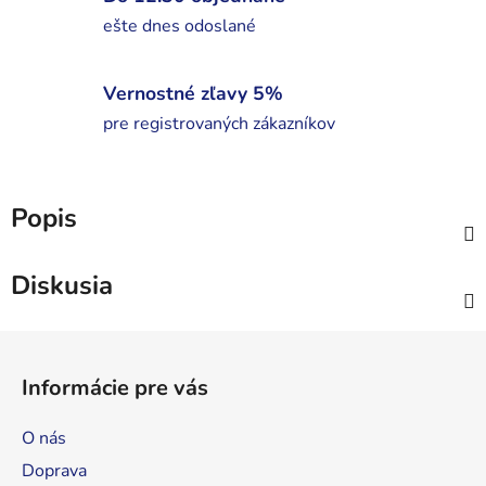
ešte dnes odoslané
Vernostné zľavy 5%
pre registrovaných zákazníkov
Popis
Diskusia
Z
á
Informácie pre vás
p
ä
O nás
t
Doprava
i