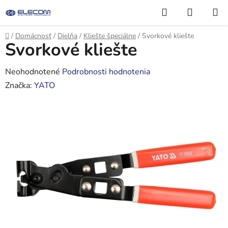
Prejsť
Hľadať
NÁKUP
na
KOŠÍK
obsah
Domov
/
Domácnosť
/
Dielňa
/
Kliešte špeciálne
/
Svorkové kliešte
Svorkové kliešte
Priemerné
Neohodnotené
Podrobnosti hodnotenia
hodnotenie
Značka:
YATO
produktu
je
0,0
z
5
hviezdičiek.