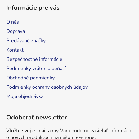
á
Informácie pre vás
p
ä
O nás
t
Doprava
i
Predávané značky
e
Kontakt
Bezpečnostné informácie
Podmienky vrátenia peňazí
Obchodné podmienky
Podmienky ochrany osobných údajov
Moja objednávka
Odoberať newsletter
Vložte svoj e-mail a my Vám budeme zasielať informácie
o nových produktoch na našom e-shope.