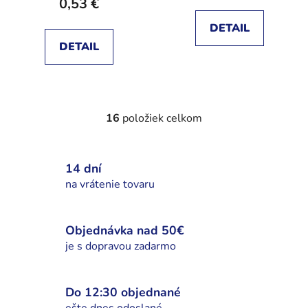
0,53 €
DETAIL
DETAIL
16
položiek celkom
O
v
l
14 dní
á
d
na vrátenie tovaru
a
c
i
Objednávka nad 50€
e
je s dopravou zadarmo
p
r
v
Do 12:30 objednané
k