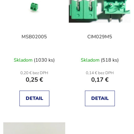
r
i
o
s
d
p
u
r
k
MSB02005
CIM029M5
o
t
d
o
u
v
Skladom
(1030 ks)
Skladom
(518 ks)
k
t
0,20 € bez DPH
0,14 € bez DPH
o
0,25 €
0,17 €
v
DETAIL
DETAIL