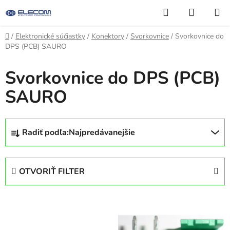
Prejsť
Hľadať
NÁKUP
na
KOŠÍK
obsah
Domov
/
Elektronické súčiastky
/
Konektory
/
Svorkovnice
/
Svorkovnice do
DPS (PCB) SAURO
Svorkovnice do DPS (PCB)
SAURO
R
Radiť podľa:
Najpredávanejšie
a
d
e
OTVORIŤ FILTER
n
i
V
e
ý
p
p