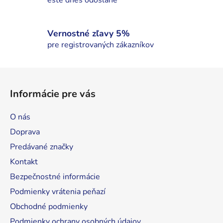
ešte dnes odoslané
y
v
ý
Vernostné zľavy 5%
p
pre registrovaných zákazníkov
i
s
Z
u
á
Informácie pre vás
p
ä
O nás
t
Doprava
i
Predávané značky
e
Kontakt
Bezpečnostné informácie
Podmienky vrátenia peňazí
Obchodné podmienky
Podmienky ochrany osobných údajov