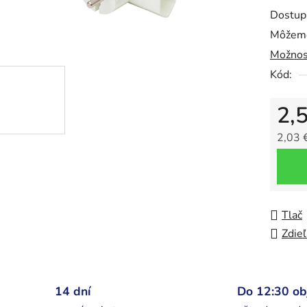
0,0
Dostup
z
Môžeme
5
Možnos
hviezdič
Kód:
2,
2,03 
Jedno
Tlač
Zdieľ
14 dní
Do 12:30 o