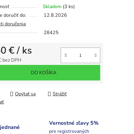
nosť
Skladom
(3 ks)
 doručiť do:
12.8.2026
ti doručenia
iek.
28425
50 €
/ ks
€ bez DPH
tková cena:
DO KOŠÍKA
Opýtať sa
Strážiť
ať
Vernostné zľavy 5%
bjednané
pre registrovaných