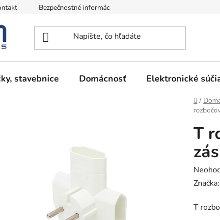
ntakt
Bezpečnostné informácie
Podmienky vrátenia peňazí
ky, stavebnice
Domácnosť
Elektronické súči
Domov
/
Domá
rozbočo
T r
zás
Prieme
Neohod
hodnot
Značka
produk
T rozb
je