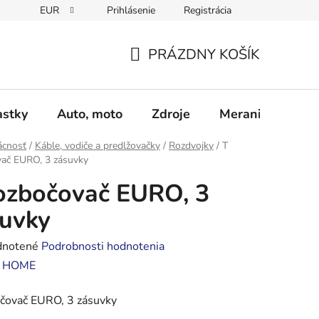
EUR
Prihlásenie
Registrácia
Obchodné podmienky
Podmienky ochrany osobných údajo
PRÁZDNY KOŠÍK
NÁKUPNÝ
KOŠÍK
astky
Auto, moto
Zdroje
Meranie - Spájk
cnosť
/
Káble, vodiče a predlžovačky
/
Rozdvojky
/
T
vač EURO, 3 zásuvky
ozbočovač EURO, 3
uvky
rné
notené
Podrobnosti hodnotenia
enie
:
HOME
tu
očovač EURO, 3 zásuvky