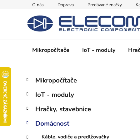
Prejsť
O nás
Doprava
Predávané značky
Ko
na
obsah
Mikropočítače
IoT - moduly
Hrač
B
K
Preskočiť
Mikropočítače
a
kategórie
o
t
č
IoT - moduly
e
n
g
ý
Hračky, stavebnice
ó
p
r
Domácnosť
i
a
e
n
Káble, vodiče a predlžovačky