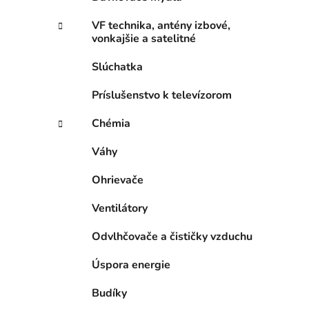
VF technika, antény izbové,
vonkajšie a satelitné
Slúchatka
Príslušenstvo k televízorom
Chémia
Váhy
Ohrievače
Ventilátory
Odvlhčovače a čističky vzduchu
Úspora energie
Budíky