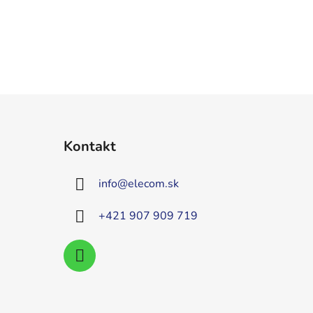
Kontakt
info
@
elecom.sk
+421 907 909 719