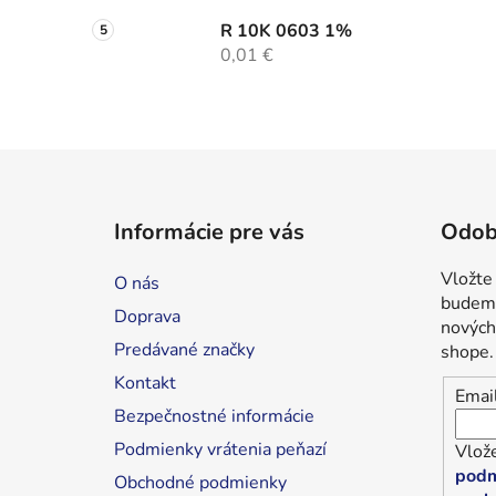
R 10K 0603 1%
0,01 €
Z
á
Informácie pre vás
Odob
p
ä
Vložte
O nás
t
budeme
Doprava
i
nových
Predávané značky
shope.
e
Kontakt
Emai
Bezpečnostné informácie
Podmienky vrátenia peňazí
Vlože
podm
Obchodné podmienky