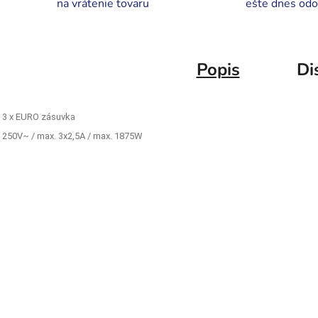
na vrátenie tovaru
ešte dnes odo
Popis
Di
• 3 x EURO zásuvka
• 250V~ / max. 3x2,5A / max. 1875W