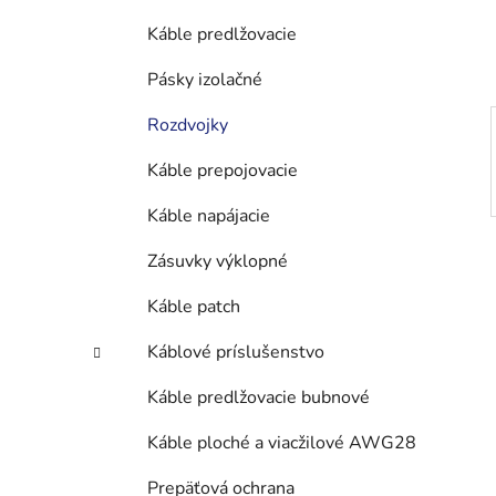
e
l
Káble predlžovacie
Pásky izolačné
Rozdvojky
Káble prepojovacie
Káble napájacie
Zásuvky výklopné
Káble patch
Káblové príslušenstvo
Káble predlžovacie bubnové
Káble ploché a viacžilové AWG28
Prepäťová ochrana