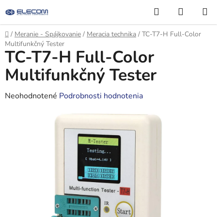
Prejsť
Hľadať
NÁKUP
na
KOŠÍK
obsah
Domov
/
Meranie - Spájkovanie
/
Meracia technika
/
TC-T7-H Full-Color
Multifunkčný Tester
TC-T7-H Full-Color
Multifunkčný Tester
Priemerné
Neohodnotené
Podrobnosti hodnotenia
hodnotenie
produktu
je
0,0
z
5
hviezdičiek.