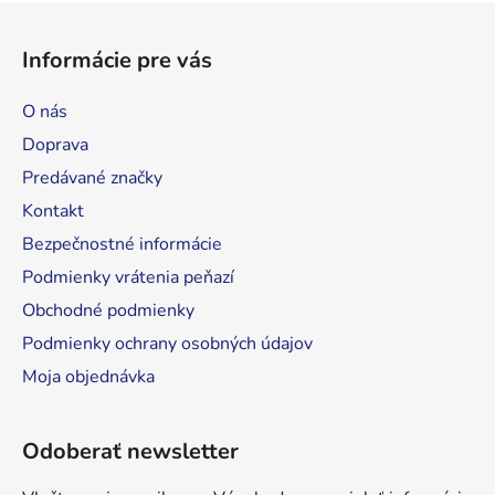
Z
á
Informácie pre vás
p
ä
O nás
t
Doprava
i
Predávané značky
e
Kontakt
Bezpečnostné informácie
Podmienky vrátenia peňazí
Obchodné podmienky
Podmienky ochrany osobných údajov
Moja objednávka
Odoberať newsletter