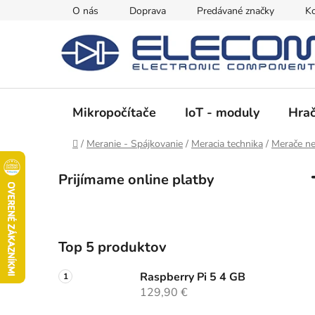
Prejsť
O nás
Doprava
Predávané značky
Ko
na
obsah
Mikropočítače
IoT - moduly
Hrač
Domov
/
Meranie - Spájkovanie
/
Meracia technika
/
Merače nee
B
Prijímame online platby
o
č
n
ý
Top 5 produktov
p
a
Raspberry Pi 5 4 GB
n
129,90 €
e