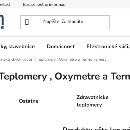
ntakt
Bezpečnostné informácie
Podmienky vrátenia peňazí
ky, stavebnice
Domácnosť
Elektronické súči
lektrických veličin
/
Teplomery , Oxymetre a Termo kamery
Teplomery , Oxymetre a Te
Zdravotnícke
Ostatne
teplomery
Produkty ešte len pr