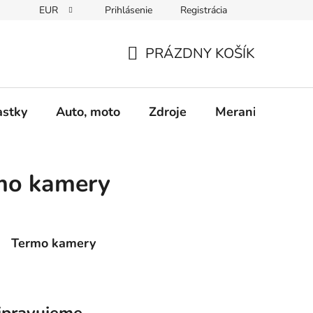
EUR
Prihlásenie
Registrácia
Obchodné podmienky
Podmienky ochrany osobných údajo
PRÁZDNY KOŠÍK
NÁKUPNÝ
KOŠÍK
astky
Auto, moto
Zdroje
Meranie - Spájk
rmo kamery
Termo kamery
ipravujeme.