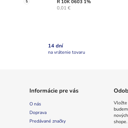
R 10K 0603 1%
0,01 €
14 dní
na vrátenie tovaru
Z
á
Informácie pre vás
Odob
p
ä
Vložte
O nás
t
budeme
Doprava
i
nových
Predávané značky
shope.
e