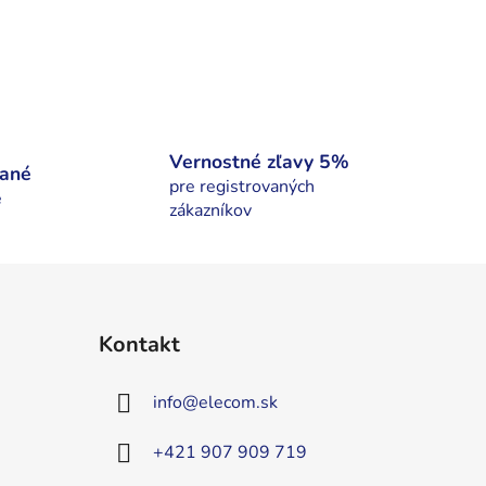
Vernostné zľavy 5%
nané
pre registrovaných
é
zákazníkov
Kontakt
info
@
elecom.sk
+421 907 909 719