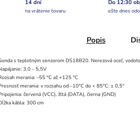
14 dní
Do 12:30 o
na vrátenie tovaru
ešte dnes odo
Popis
Di
Sonda s teplotným senzorom DS18B20. Nerezová oceľ, vodote
Napájanie: 3,0 – 5,5V
Rozsah merania: –55 °C až +125 °C
Presnosť merania: v rozsahu od –10°C do + 85°C: ± 0,5°
Pripojenia: červená (VCC), žltá (DATA), čierna (GND)
Dĺžka kábla: 300 cm