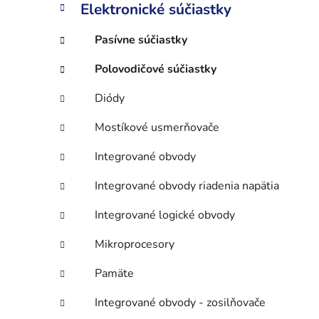
n
Elektronické súčiastky
e
l
Pasívne súčiastky
Polovodičové súčiastky
Diódy
Mostíkové usmerňovače
Integrované obvody
Integrované obvody riadenia napätia
Integrované logické obvody
Mikroprocesory
Pamäte
Integrované obvody - zosilňovače