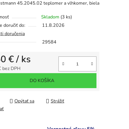
stmann 45.2045.02 teplomer a vlhkomer, biela
nosť
Skladom
(3 ks)
 doručiť do:
11.8.2026
ti doručenia
iek.
29584
50 €
/ ks
€ bez DPH
tková cena:
DO KOŠÍKA
Opýtať sa
Strážiť
ať