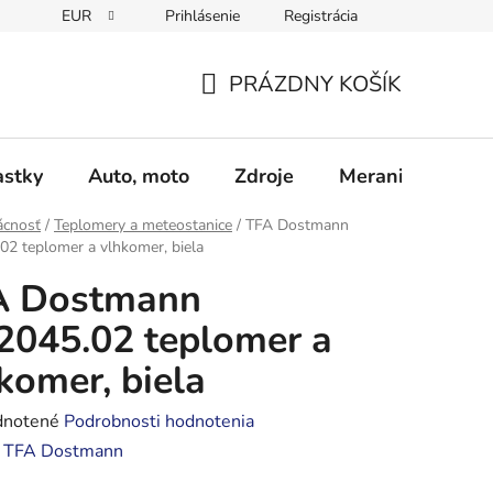
EUR
Prihlásenie
Registrácia
Obchodné podmienky
Podmienky ochrany osobných údajo
PRÁZDNY KOŠÍK
NÁKUPNÝ
KOŠÍK
astky
Auto, moto
Zdroje
Meranie - Spájk
cnosť
/
Teplomery a meteostanice
/
TFA Dostmann
02 teplomer a vlhkomer, biela
A Dostmann
2045.02 teplomer a
komer, biela
rné
notené
Podrobnosti hodnotenia
enie
:
TFA Dostmann
tu