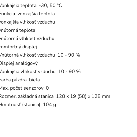
Vonkajšia teplota -30, 50 °C
Funkcia vonkajšia teplota
vonkajšia vlhkosť vzduchu
vnútorná teplota
vnútorná vlhkosť vzduchu
komfortný displej
Vnútorná vlhkosť vzduchu 10 - 90 %
Displej analógový
Vonkajšia vlhkosť vzduchu 10 - 90 %
Farba púzdra biela
Max. počet senzorov 0
Rozmer. základná stanica 128 x 19 (58) x 128 mm
Hmotnosť (stanica) 104 g