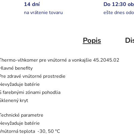
14 dní
Do 12:30 o
na vrátenie tovaru
ešte dnes odo
Popis
Di
Thermo-vlhkomer pre vnútorné a vonkajšie 45.2045.02
Hlavné benefity
Pre zdravé vnútorné prostredie
Nevyžaduje batérie
S farebnými zónami pohodlia
Sklenený kryt
Technické parametre
Nevyžaduje batérie
Vnútorná teplota -30, 50 °C