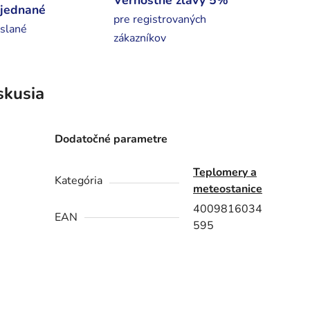
Vernostné zľavy 5%
bjednané
pre registrovaných
slané
zákazníkov
skusia
Dodatočné parametre
Teplomery a
Kategória
meteostanice
4009816034
EAN
595