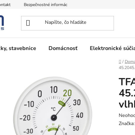
ntakt
Bezpečnostné informácie
Podmienky vrátenia peňazí
ky, stavebnice
Domácnosť
Elektronické súči
Domov
/
Domá
45.2045.
TF
45.
vlh
Prieme
Neohod
hodnot
Značka
produk