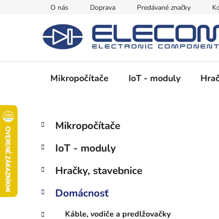
Prejsť
O nás
Doprava
Predávané značky
Ko
na
obsah
Mikropočítače
IoT - moduly
Hrač
B
K
Preskočiť
Mikropočítače
a
kategórie
o
t
č
IoT - moduly
e
n
g
ý
Hračky, stavebnice
ó
p
r
Domácnosť
i
a
e
n
Káble, vodiče a predlžovačky