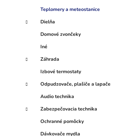
e
l
Teplomery a meteostanice
Dielňa
Domové zvončeky
Iné
Záhrada
Izbové termostaty
Odpudzovače, plašiče a lapače
Audio technika
Zabezpečovacia technika
Ochranné pomôcky
Dávkovače mydla