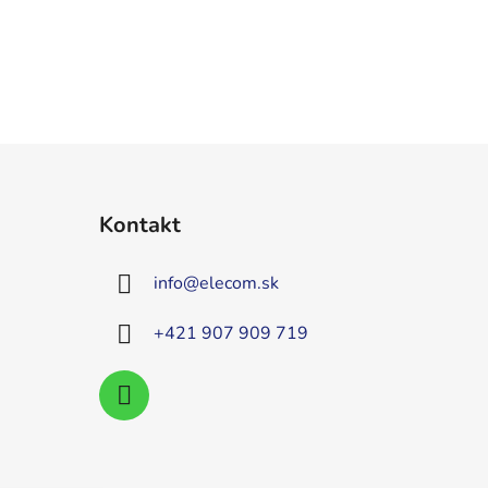
Kontakt
info
@
elecom.sk
+421 907 909 719