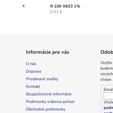
R 10K 0603 1%
0,01 €
Z
á
Informácie pre vás
Odob
p
ä
Vložte
O nás
t
budeme
Doprava
i
nových
Predávané značky
shope.
e
Kontakt
Emai
Bezpečnostné informácie
Podmienky vrátenia peňazí
Vlože
podm
Obchodné podmienky