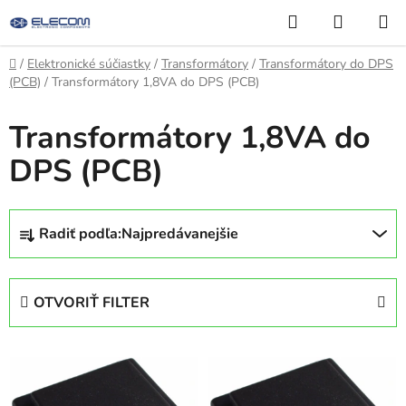
Prejsť
Hľadať
NÁKUP
na
KOŠÍK
obsah
Domov
/
Elektronické súčiastky
/
Transformátory
/
Transformátory do DPS
(PCB)
/
Transformátory 1,8VA do DPS (PCB)
Transformátory 1,8VA do
DPS (PCB)
R
Radiť podľa:
Najpredávanejšie
a
d
e
OTVORIŤ FILTER
n
i
V
e
ý
p
p