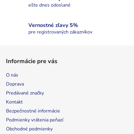
k
ešte dnes odoslané
y
v
ý
Vernostné zľavy 5%
p
pre registrovaných zákazníkov
i
s
Z
u
á
Informácie pre vás
p
ä
O nás
t
Doprava
i
Predávané značky
e
Kontakt
Bezpečnostné informácie
Podmienky vrátenia peňazí
Obchodné podmienky