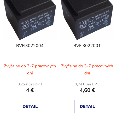
r
i
o
s
d
p
u
r
k
o
t
d
o
BVEI3022004
BVEI3022001
u
v
k
t
Zvyčajne do 3-7 pracovných
Zvyčajne do 3-7 pracovných
o
v
dní
dní
3,25 € bez DPH
3,74 € bez DPH
4 €
4,60 €
DETAIL
DETAIL