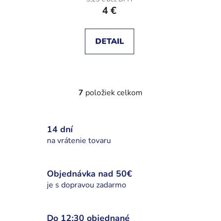
4 €
DETAIL
7
položiek celkom
O
v
l
14 dní
á
d
na vrátenie tovaru
a
c
i
Objednávka nad 50€
e
je s dopravou zadarmo
p
r
v
Do 12:30 objednané