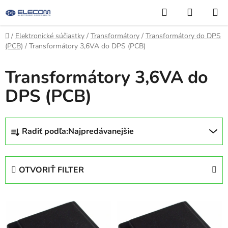
Prejsť
Hľadať
NÁKUP
na
KOŠÍK
obsah
Domov
/
Elektronické súčiastky
/
Transformátory
/
Transformátory do DPS
(PCB)
/
Transformátory 3,6VA do DPS (PCB)
Transformátory 3,6VA do
DPS (PCB)
R
Radiť podľa:
Najpredávanejšie
a
d
e
OTVORIŤ FILTER
n
i
V
e
ý
p
p