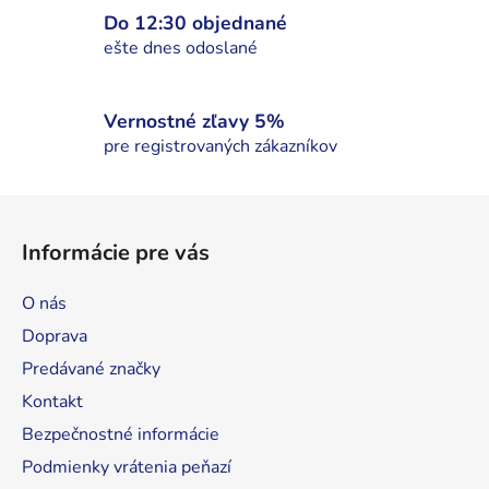
v
Do 12:30 objednané
k
ešte dnes odoslané
y
v
ý
Vernostné zľavy 5%
p
pre registrovaných zákazníkov
i
s
Z
u
á
Informácie pre vás
p
ä
O nás
t
Doprava
i
Predávané značky
e
Kontakt
Bezpečnostné informácie
Podmienky vrátenia peňazí