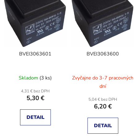
r
i
o
s
d
p
u
r
k
o
t
d
o
BVEI3063601
BVEI3063600
u
v
k
t
Skladom
(3 ks)
Zvyčajne do 3-7 pracovných
o
v
dní
4,31 € bez DPH
5,30 €
5,04 € bez DPH
6,20 €
DETAIL
DETAIL