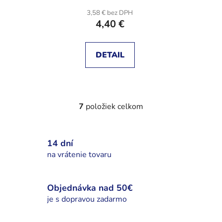
3,58 € bez DPH
4,40 €
DETAIL
7
položiek celkom
O
v
l
14 dní
á
d
na vrátenie tovaru
a
c
i
Objednávka nad 50€
e
je s dopravou zadarmo
p
r