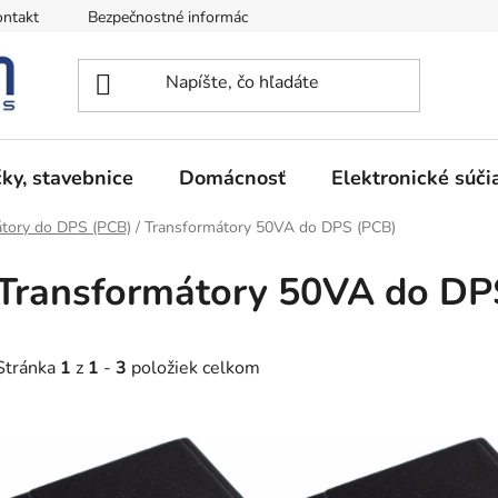
ntakt
Bezpečnostné informácie
Podmienky vrátenia peňazí
ky, stavebnice
Domácnosť
Elektronické súči
átory do DPS (PCB)
/
Transformátory 50VA do DPS (PCB)
Transformátory 50VA do DP
Stránka
1
z
1
-
3
položiek celkom
V
ý
p