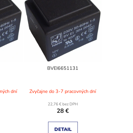
e
p
r
o
d
u
k
t
o
BVEI6651131
v
ných dní
Zvyčajne do 3-7 pracovných dní
22,76 € bez DPH
28 €
DETAIL