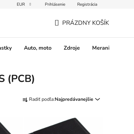
EUR
Prihlásenie
Registrácia
Obchodné podmienky
Podmienky ochrany osobných údajo
PRÁZDNY KOŠÍK
NÁKUPNÝ
KOŠÍK
astky
Auto, moto
Zdroje
Meranie - Spájk
S (PCB)
R
Radiť podľa:
Najpredávanejšie
a
d
e
n
i