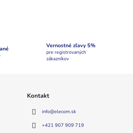
Vernostné zľavy 5%
nané
pre registrovaných
é
zákazníkov
Kontakt
info
@
elecom.sk
+421 907 909 719