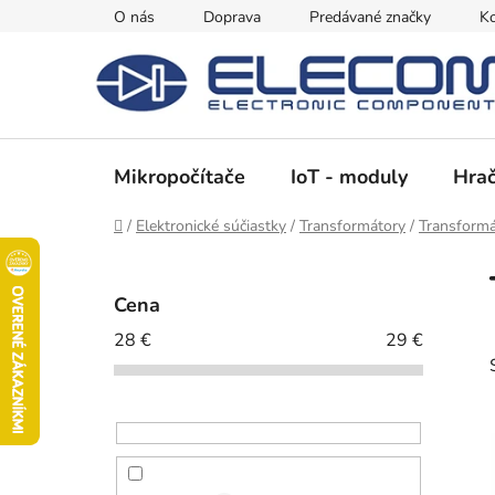
Prejsť
O nás
Doprava
Predávané značky
Ko
na
obsah
Mikropočítače
IoT - moduly
Hrač
Domov
/
Elektronické súčiastky
/
Transformátory
/
Transform
B
o
Cena
č
28
€
29
€
n
ý
p
a
n
e