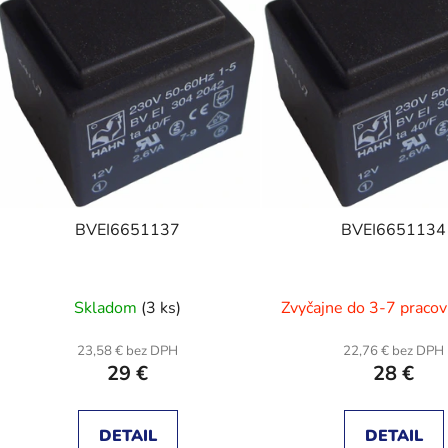
s
p
r
o
d
u
k
t
BVEI6651137
BVEI6651134
o
v
Skladom
(3 ks)
Zvyčajne do 3-7 pracov
23,58 € bez DPH
22,76 € bez DPH
29 €
28 €
DETAIL
DETAIL