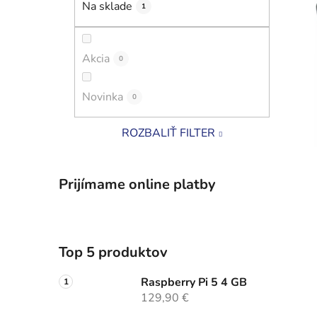
Na sklade
1
i
l
Akcia
0
Novinka
0
ROZBALIŤ FILTER
Prijímame online platby
Top 5 produktov
Raspberry Pi 5 4 GB
129,90 €