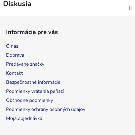
Diskusia
Z
á
Informácie pre vás
p
ä
O nás
t
Doprava
i
Predávané značky
e
Kontakt
Bezpečnostné informácie
Podmienky vrátenia peňazí
Obchodné podmienky
Podmienky ochrany osobných údajov
Moja objednávka