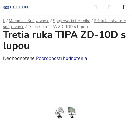
Prejsť
Hľadať
NÁKUP
na
KOŠÍK
obsah
Domov
/
Meranie - Spájkovanie
/
Spájkovacia technika
/
Príslušenstvo pre
spájkovanie
/
Tretia ruka TIPA ZD-10D s lupou
Tretia ruka TIPA ZD-10D s
lupou
Priemerné
Neohodnotené
Podrobnosti hodnotenia
hodnotenie
produktu
je
0,0
z
5
hviezdičiek.