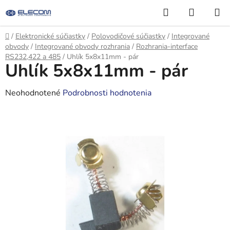
Prejsť
Hľadať
NÁKUP
na
KOŠÍK
obsah
Domov
/
Elektronické súčiastky
/
Polovodičové súčiastky
/
Integrované
obvody
/
Integrované obvody rozhrania
/
Rozhrania-interface
RS232,422 a 485
/
Uhlík 5x8x11mm - pár
Uhlík 5x8x11mm - pár
Priemerné
Neohodnotené
Podrobnosti hodnotenia
hodnotenie
produktu
je
0,0
z
5
hviezdičiek.