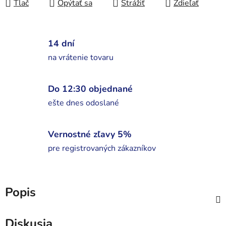
Tlač
Opýtať sa
Strážiť
Zdieľať
14 dní
na vrátenie tovaru
Do 12:30 objednané
ešte dnes odoslané
Vernostné zľavy 5%
pre registrovaných zákazníkov
Popis
Diskusia