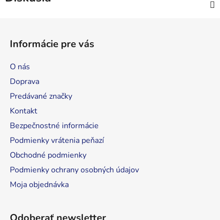
Z
á
Informácie pre vás
p
ä
O nás
t
Doprava
i
Predávané značky
e
Kontakt
Bezpečnostné informácie
Podmienky vrátenia peňazí
Obchodné podmienky
Podmienky ochrany osobných údajov
Moja objednávka
Odoberať newsletter