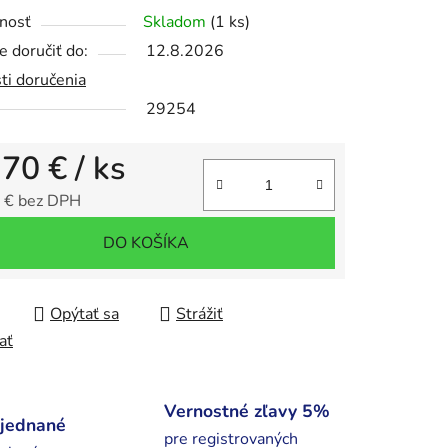
nosť
Skladom
(1 ks)
 doručiť do:
12.8.2026
ti doručenia
iek.
29254
,70 €
/ ks
 € bez DPH
tková cena:
DO KOŠÍKA
Opýtať sa
Strážiť
ať
Vernostné zľavy 5%
bjednané
pre registrovaných