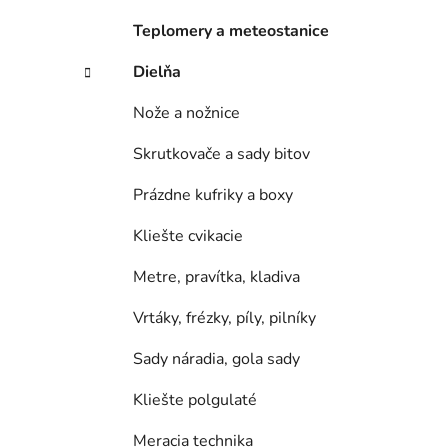
e
l
Teplomery a meteostanice
Dielňa
Nože a nožnice
Skrutkovače a sady bitov
Prázdne kufriky a boxy
Kliešte cvikacie
Metre, pravítka, kladiva
Vrtáky, frézky, píly, pilníky
Sady náradia, gola sady
Kliešte polgulaté
Meracia technika