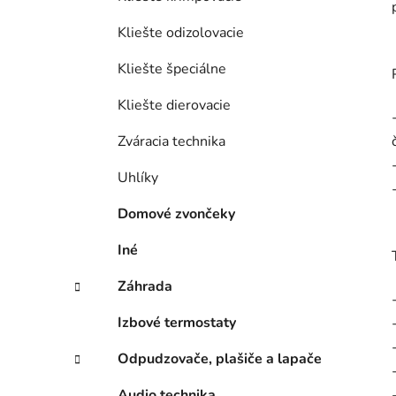
Kliešte odizolovacie
Kliešte špeciálne
Kliešte dierovacie
Zváracia technika
Uhlíky
Domové zvončeky
Iné
Záhrada
Izbové termostaty
Odpudzovače, plašiče a lapače
Audio technika