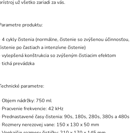
prístroj už všetko zariadi za vás.
Parametre produktu:
- 4 cykly čistenia (normálne, čistenie so zvýšenou účinnosťou,
čistenie po častiach a intenzívne čistenie)
- vylepšená konštrukcia so zvýšeným čistiacim efektom
- tichá prevádzka
Technické parametre:
- Objem nádržky: 750 ml
- Pracvenie frekvencie: 42 kHz
- Prednastavené časy čistenia: 90s, 180s, 280s, 380s a 480s
- Rozmery nerezovej vane: 150 x 130 x 50 mm
- Vonkajšie rozmery čističky: 210 x 170 x 145 mm