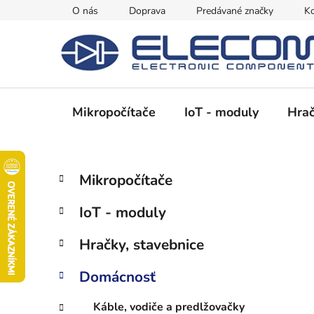
Prejsť
O nás
Doprava
Predávané značky
Ko
na
obsah
Mikropočítače
IoT - moduly
Hrač
B
K
Preskočiť
Mikropočítače
a
kategórie
o
t
č
IoT - moduly
e
n
g
ý
Hračky, stavebnice
ó
p
r
Domácnosť
i
a
e
n
Káble, vodiče a predlžovačky