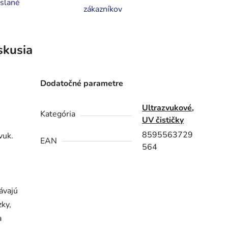
slané
zákazníkov
skusia
Dodatočné parametre
Ultrazvukové,
Kategória
UV čističky
8595563729
vuk.
EAN
564
ávajú
zky,
a