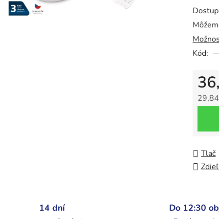
0,0
Dostup
z
Môžeme
5
Možnos
hviezdič
Kód:
36
29,84
Jedno
Tlač
Zdieľ
14 dní
Do 12:30 o