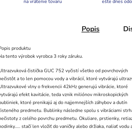
na vrátenie tovaru
ešte dnes odo
Popis
Di
Popis produktu
Na tento výrobok vyrobca 3 roky záruku.
Ultrazvuková čistička GUC 752 vyčistí všetko od povrchových
nečistôt a to len pomocou vody a vibrácií, ktoré vytvárajú ultraz
Ultrazvukové vlny o frekvencii 42kHz generujú vibrácie, ktoré
vytvárajú efekt kavitácie, teda vznik miliónov mikroskopických
bubliniek, ktoré prenikajú aj do najjemnejších záhybov a dutín
čisteného predmetu. Bublinky následne spolu s vibráciami strh
nečistoty z celého povrchu predmetu. Okuliare, prstienky, retia
hodinky….. stačí len vložiť do vaničky alebo držiaka, naliať vodu 