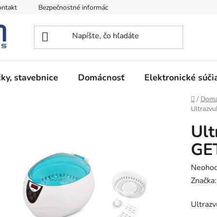
ntakt
Bezpečnostné informácie
Podmienky vrátenia peňazí
ky, stavebnice
Domácnosť
Elektronické súči
Domov
/
Domá
Ultrazvu
Ult
GET
Prieme
Neohod
hodnot
Značka
produk
Ultraz
je