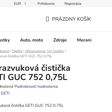
EUR
Prihlásenie
Registrácia
Obchodné podmienky
Podmienky ochrany osobných údajo
PRÁZDNY KOŠÍK
NÁKUPNÝ
KOŠÍK
astky
Auto, moto
Zdroje
Meranie - Spájk
cnosť
/
Dielňa
/
Ultrazvukové, UV čističky
/
ková čistička GETI GUC 752 0,75L
razvuková čistička
I GUC 752 0,75L
rné
notené
Podrobnosti hodnotenia
enie
:
GETI
tu
vuková čistička GETI GUC 752 0,75L