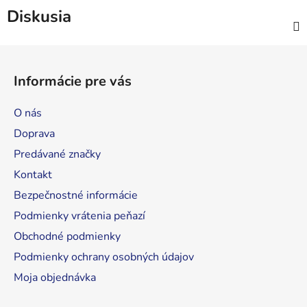
Diskusia
Z
á
Informácie pre vás
p
ä
O nás
t
Doprava
i
Predávané značky
e
Kontakt
Bezpečnostné informácie
Podmienky vrátenia peňazí
Obchodné podmienky
Podmienky ochrany osobných údajov
Moja objednávka