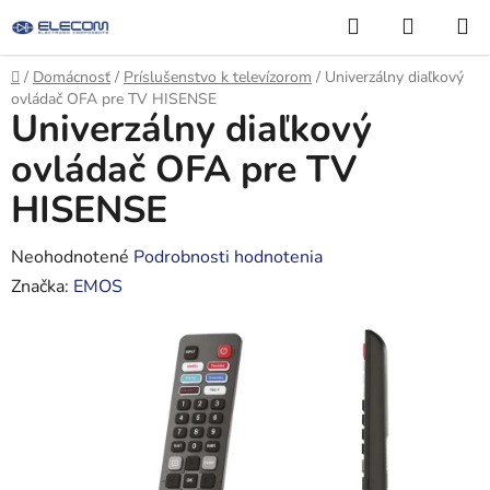
Prejsť
Hľadať
NÁKUP
na
KOŠÍK
obsah
Domov
/
Domácnosť
/
Príslušenstvo k televízorom
/
Univerzálny diaľkový
ovládač OFA pre TV HISENSE
Univerzálny diaľkový
ovládač OFA pre TV
HISENSE
Priemerné
Neohodnotené
Podrobnosti hodnotenia
hodnotenie
Značka:
EMOS
produktu
je
0,0
z
5
hviezdičiek.