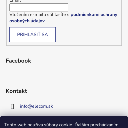
Email
Vložením e-mailu súhlasíte s
podmienkami ochrany
osobných údajov
PRIHLÁSIŤ SA
Facebook
Kontakt
info
@
elecom.sk
+421 907 909 719
Tento web používa súbory cookie. Ďalším prechádzaním