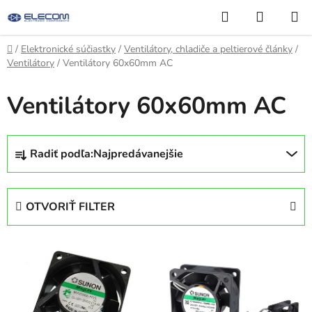
Prejsť
Hľadať
NÁKUP
na
KOŠÍK
obsah
Domov
/
Elektronické súčiastky
/
Ventilátory, chladiče a peltierové články
/
Ventilátory
/
Ventilátory 60x60mm AC
Ventilátory 60x60mm AC
R
Radiť podľa:
Najpredávanejšie
a
d
e
OTVORIŤ FILTER
n
i
V
e
ý
p
p
r
i
o