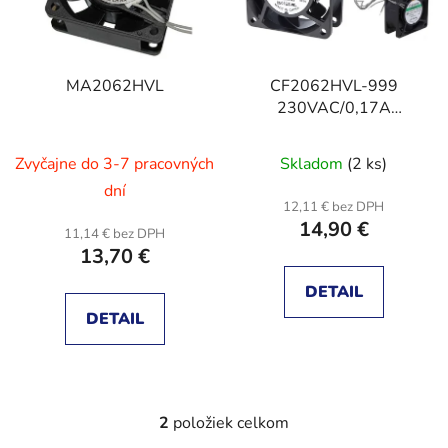
s
d
p
u
r
k
MA2062HVL
CF2062HVL-999
o
t
230VAC/0,17A
d
o
60x60x25mm 3,5W
u
v
Zvyčajne do 3-7 pracovných
Skladom
(2 ks)
k
t
dní
12,11 € bez DPH
o
14,90 €
11,14 € bez DPH
v
13,70 €
DETAIL
DETAIL
2
položiek celkom
O