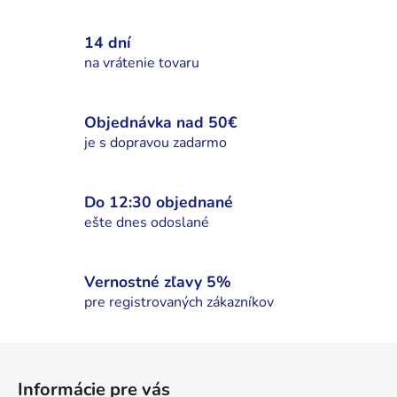
v
l
14 dní
á
d
na vrátenie tovaru
a
c
i
Objednávka nad 50€
e
je s dopravou zadarmo
p
r
v
Do 12:30 objednané
k
ešte dnes odoslané
y
v
ý
Vernostné zľavy 5%
p
pre registrovaných zákazníkov
i
s
Z
u
á
Informácie pre vás