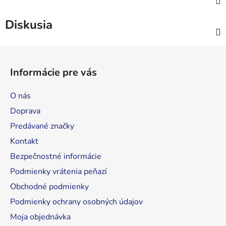
Diskusia
Z
á
Informácie pre vás
p
ä
O nás
t
Doprava
i
Predávané značky
e
Kontakt
Bezpečnostné informácie
Podmienky vrátenia peňazí
Obchodné podmienky
Podmienky ochrany osobných údajov
Moja objednávka