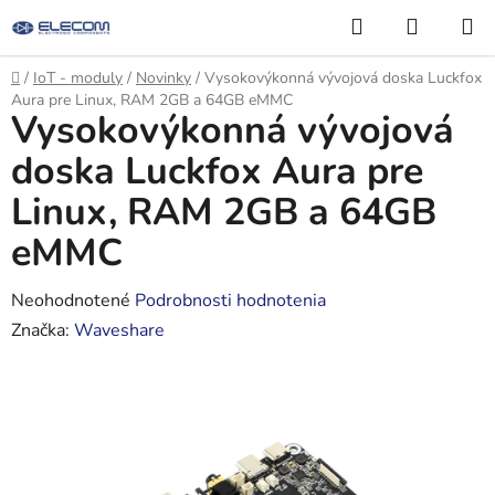
Prejsť
Hľadať
NÁKUP
na
KOŠÍK
obsah
Domov
/
IoT - moduly
/
Novinky
/
Vysokovýkonná vývojová doska Luckfox
Aura pre Linux, RAM 2GB a 64GB eMMC
Vysokovýkonná vývojová
doska Luckfox Aura pre
Linux, RAM 2GB a 64GB
eMMC
Priemerné
Neohodnotené
Podrobnosti hodnotenia
hodnotenie
Značka:
Waveshare
produktu
je
0,0
z
5