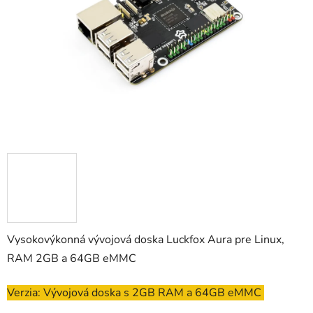
hviezdičiek.
Vysokovýkonná vývojová doska Luckfox Aura pre Linux,
RAM 2GB a 64GB eMMC
Verzia: Vývojová doska s 2GB RAM a 64GB eMMC