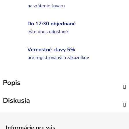
na vrátenie tovaru
Do 12:30 objednané
ešte dnes odoslané
Vernostné zľavy 5%
pre registrovaných zákazníkov
Popis
Diskusia
Z
á
Informácie pre vás