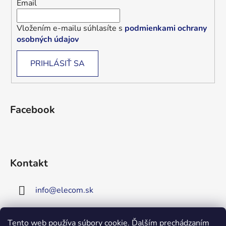
Email
Vložením e-mailu súhlasíte s
podmienkami ochrany
osobných údajov
PRIHLÁSIŤ SA
Facebook
Kontakt
info
@
elecom.sk
+421 907 909 719
Tento web používa súbory cookie. Ďalším prechádzaním