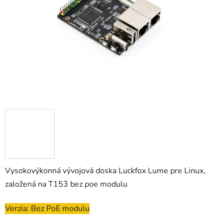
hviezdičiek.
Vysokovýkonná vývojová doska Luckfox Lume pre Linux,
založená na T153 bez poe modulu
Verzia: Bez PoE modulu