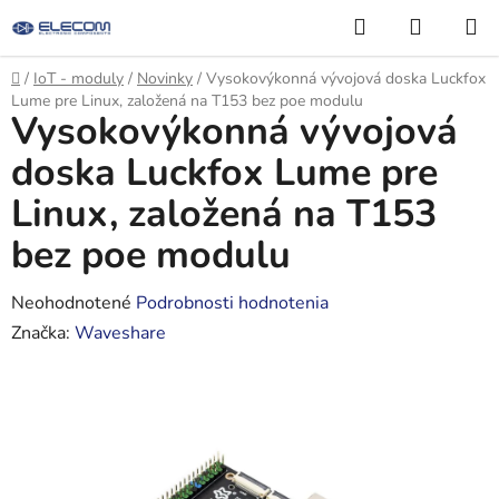
Prejsť
Hľadať
NÁKUP
na
KOŠÍK
obsah
Domov
/
IoT - moduly
/
Novinky
/
Vysokovýkonná vývojová doska Luckfox
Lume pre Linux, založená na T153 bez poe modulu
Vysokovýkonná vývojová
doska Luckfox Lume pre
Linux, založená na T153
bez poe modulu
Priemerné
Neohodnotené
Podrobnosti hodnotenia
hodnotenie
Značka:
Waveshare
produktu
je
0,0
z
5