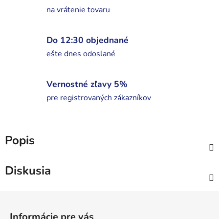
na vrátenie tovaru
Do 12:30 objednané
ešte dnes odoslané
Vernostné zľavy 5%
pre registrovaných zákazníkov
Popis
Diskusia
Z
á
Informácie pre vás