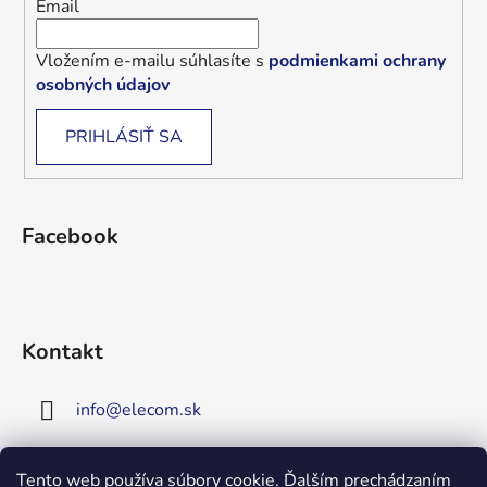
Email
Vložením e-mailu súhlasíte s
podmienkami ochrany
osobných údajov
PRIHLÁSIŤ SA
Facebook
Kontakt
info
@
elecom.sk
+421 907 909 719
Tento web používa súbory cookie. Ďalším prechádzaním