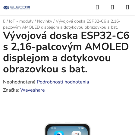
Prejsť
Hľadať
NÁKUP
na
KOŠÍK
obsah
Domov
/
IoT - moduly
/
Novinky
/
Vývojová doska ESP32-C6 s 2,16-
palcovým AMOLED displejom a dotykovou obrazovkou s bat.
Vývojová doska ESP32-C6
s 2,16-palcovým AMOLED
displejom a dotykovou
obrazovkou s bat.
Priemerné
Neohodnotené
Podrobnosti hodnotenia
hodnotenie
Značka:
Waveshare
produktu
je
0,0
z
5