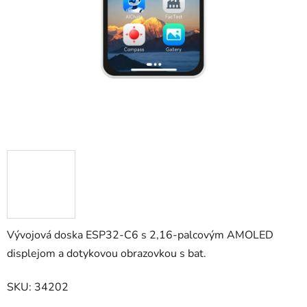
hviezdičiek.
Vývojová doska ESP32-C6 s 2,16-palcovým AMOLED
displejom a dotykovou obrazovkou s bat.
SKU: 34202