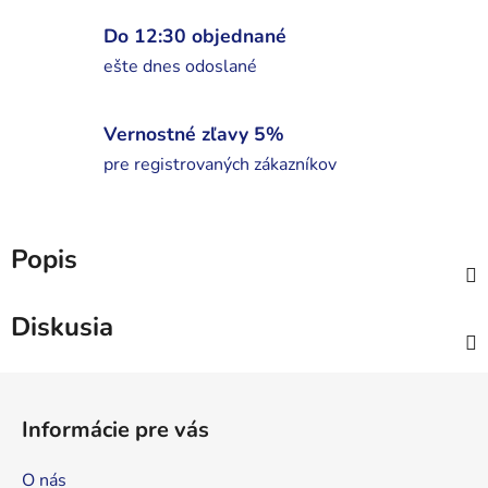
Do 12:30 objednané
ešte dnes odoslané
Vernostné zľavy 5%
pre registrovaných zákazníkov
Popis
Diskusia
Z
á
Informácie pre vás
p
ä
O nás