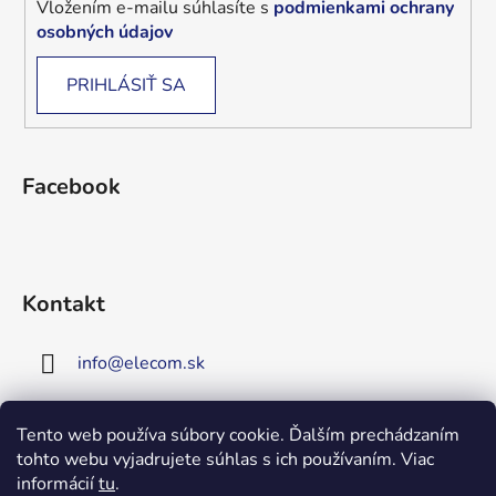
Vložením e-mailu súhlasíte s
podmienkami ochrany
osobných údajov
PRIHLÁSIŤ SA
Facebook
Kontakt
info
@
elecom.sk
+421 907 909 719
Tento web používa súbory cookie. Ďalším prechádzaním
tohto webu vyjadrujete súhlas s ich používaním. Viac
Upozornenie!
informácií
tu
.