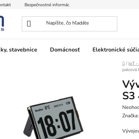
ntakt
Bezpečnostné informácie
Podmienky vrátenia peňazí
ky, stavebnice
Domácnosť
Elektronické súči
Domov
/
IoT -
palcová
Výv
S3 
Prieme
Neohod
hodnot
Značka
produk
Vývojo
je