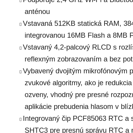
anténou
Vstavaná 512KB statická RAM, 3
integrovanou 16MB Flash a 8MB
Vstavaný 4,2-palcový RLCD s rozl
reflexným zobrazovaním a bez pot
Vybavený dvojitým mikrofónovým p
zvukové algoritmy, ako je redukci
ozveny, vhodný pre presné rozpoz
aplikácie prebudenia hlasom v blíz
Integrovaný čip PCF85063 RTC a sn
SHTC3 pre presnú správu RTC a m