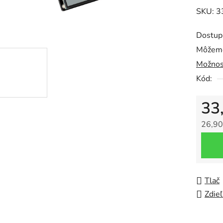
0,0
SKU: 3
z
5
Dostup
hviezdič
Môžeme
Možnos
Kód:
33
26,90
Jedno
Tlač
Zdieľ