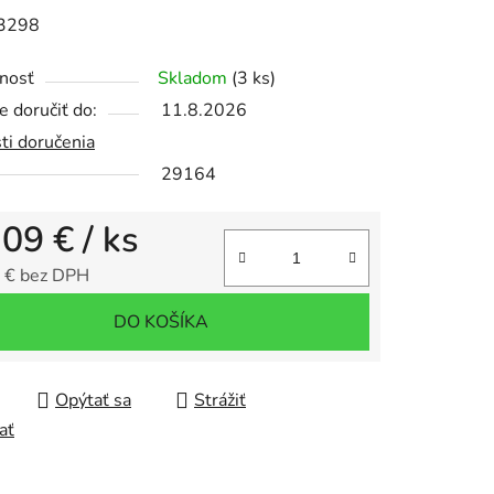
3298
nosť
Skladom
(3 ks)
iek.
 doručiť do:
11.8.2026
ti doručenia
29164
,09 €
/ ks
 € bez DPH
tková cena:
DO KOŠÍKA
Opýtať sa
Strážiť
ať