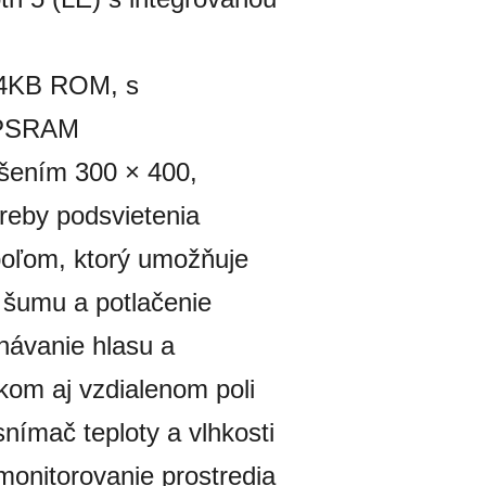
84KB ROM, s
 PSRAM
íšením 300 × 400,
reby podsvietenia
oľom, ktorý umožňuje
a šumu a potlačenie
návanie hlasu a
kom aj vzdialenom poli
ímač teploty a vlhkosti
onitorovanie prostredia