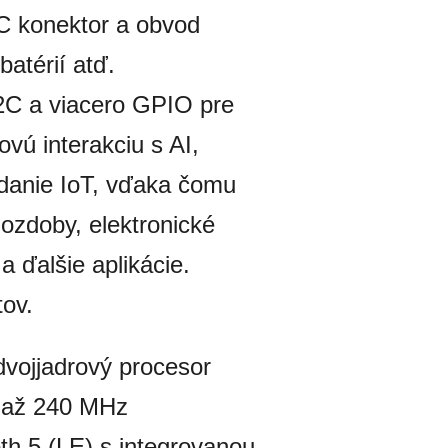
TC konektor a obvod
batérií atď.
2C a viacero GPIO pre
vú interakciu s AI,
ládanie IoT, vďaka čomu
 ozdoby, elektronické
a ďalšie aplikácie.
tov.
vojjadrový procesor
u až 240 MHz
th 5 (LE) s integrovanou