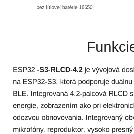
bez lítiovej batérie 18650
Funkci
ESP32
-S3-RLCD-4.2
je vývojová do
na ESP32-S3, ktorá podporuje duálnu
BLE. Integrovaná 4,2-palcová RLCD s
energie, zobrazením ako pri elektronic
odozvou obnovovania. Integrovaný ob
mikrofóny, reproduktor, vysoko presný