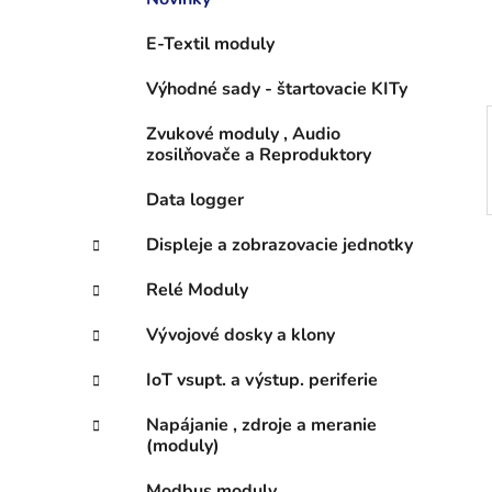
e
l
E-Textil moduly
Výhodné sady - štartovacie KITy
Zvukové moduly , Audio
zosilňovače a Reproduktory
Data logger
Displeje a zobrazovacie jednotky
Relé Moduly
Vývojové dosky a klony
IoT vsupt. a výstup. periferie
Napájanie , zdroje a meranie
(moduly)
Modbus moduly