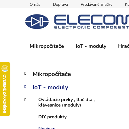
Prejsť
O nás
Doprava
Predávané značky
Ko
na
obsah
Mikropočítače
IoT - moduly
Hrač
B
K
Preskočiť
Mikropočítače
a
kategórie
o
t
č
IoT - moduly
e
n
g
ý
Ovládacie prvky , tlačidla ,
ó
klávesnice (moduly)
p
r
i
a
DIY produkty
e
n
Novinky