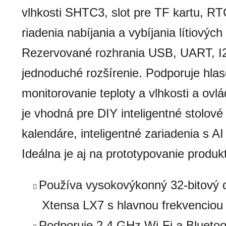
vlhkosti SHTC3, slot pre TF kartu, R
riadenia nabíjania a vybíjania lítiových 
Rezervované rozhrania USB, UART, I
jednoduché rozšírenie. Podporuje hlaso
monitorovanie teploty a vlhkosti a ov
je vhodná pre DIY inteligentné stolové
kalendáre, inteligentné zariadenia s AI 
Ideálna je aj na prototypovanie produk
Používa vysokovýkonný 32-bitový d
Xtensa LX7 s hlavnou frekvencio
Podporuje 2,4 GHz Wi-Fi a Bluetoo