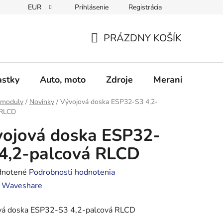
EUR
Prihlásenie
Registrácia
Obchodné podmienky
Podmienky ochrany osobných údajo
PRÁZDNY KOŠÍK
NÁKUPNÝ
KOŠÍK
astky
Auto, moto
Zdroje
Meranie - Spájk
 moduly
/
Novinky
/
Vývojová doska ESP32-S3 4,2-
 RLCD
ojová doska ESP32-
4,2-palcová RLCD
rné
notené
Podrobnosti hodnotenia
enie
:
Waveshare
tu
vá doska ESP32-S3 4,2-palcová RLCD