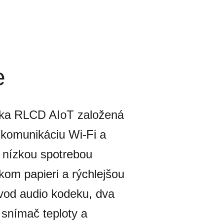
e
ska RLCD AIoT založená
 komunikáciu Wi-Fi a
 nízkou spotrebou
kom papieri a rýchlejšou
vod audio kodeku, dva
 snímač teploty a