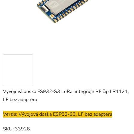
Vývojová doska ESP32-S3 LoRa, integruje RF čip LR1121,
LF bez adaptéra
Verzia: Vývojová doska ESP32-S3, LF bez adaptéra
SKU: 33928