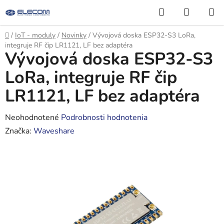
Prejsť
Hľadať
NÁKUP
na
KOŠÍK
obsah
Domov
/
IoT - moduly
/
Novinky
/
Vývojová doska ESP32-S3 LoRa,
integruje RF čip LR1121, LF bez adaptéra
Vývojová doska ESP32-S3
LoRa, integruje RF čip
LR1121, LF bez adaptéra
Priemerné
Neohodnotené
Podrobnosti hodnotenia
hodnotenie
Značka:
Waveshare
produktu
je
0,0
z
5
hviezdičiek.