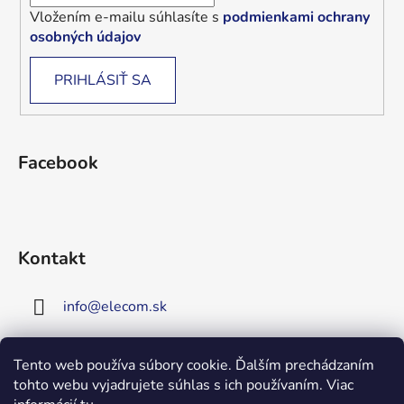
Vložením e-mailu súhlasíte s
podmienkami ochrany
osobných údajov
PRIHLÁSIŤ SA
Facebook
Kontakt
info
@
elecom.sk
+421 907 909 719
Tento web používa súbory cookie. Ďalším prechádzaním
tohto webu vyjadrujete súhlas s ich používaním. Viac
Upozornenie!