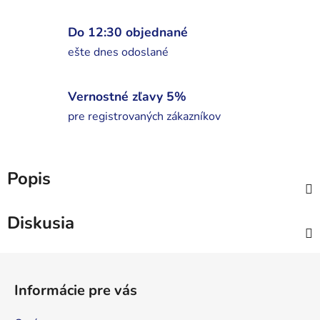
Do 12:30 objednané
ešte dnes odoslané
Vernostné zľavy 5%
pre registrovaných zákazníkov
Popis
Diskusia
Z
á
Informácie pre vás
p
ä