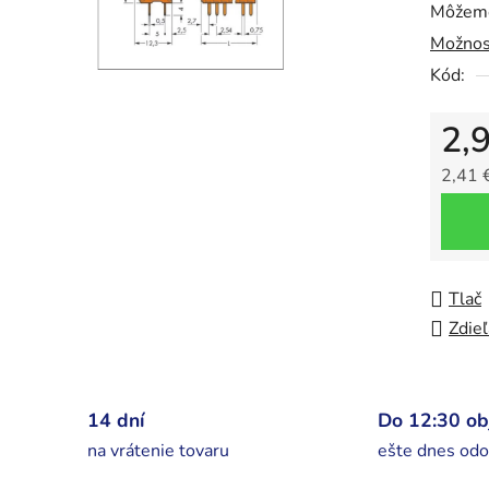
Môžeme
5
Možnos
hviezdič
Kód:
2,
2,41 
Jedno
Tlač
Zdieľ
14 dní
Do 12:30 o
na vrátenie tovaru
ešte dnes odo