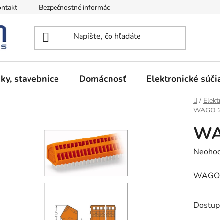
ntakt
Bezpečnostné informácie
Podmienky vrátenia peňazí
ky, stavebnice
Domácnosť
Elektronické súči
Domov
/
Elekt
WAGO 2
WA
Prieme
Neohod
hodnot
WAGO 
produk
je
0,0
Dostup
z