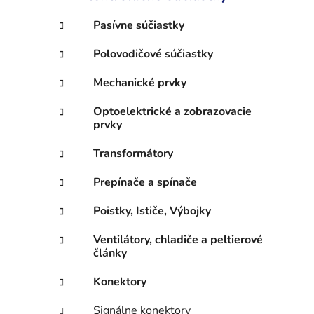
e
l
Pasívne súčiastky
Polovodičové súčiastky
Mechanické prvky
Optoelektrické a zobrazovacie
prvky
Transformátory
Prepínače a spínače
Poistky, Ističe, Výbojky
Ventilátory, chladiče a peltierové
články
Konektory
Signálne konektory