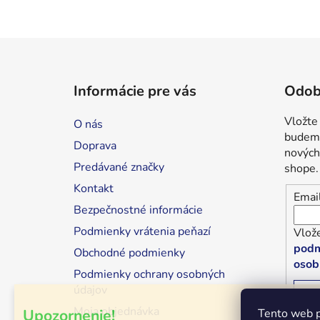
Z
á
Informácie pre vás
Odob
p
ä
Vložte
O nás
t
budeme
Doprava
i
nových
Predávané značky
shope.
e
Kontakt
Emai
Bezpečnostné informácie
Podmienky vrátenia peňazí
Vlože
podm
Obchodné podmienky
osob
Podmienky ochrany osobných
údajov
P
Moja objednávka
Upozornenie!
Tento web p