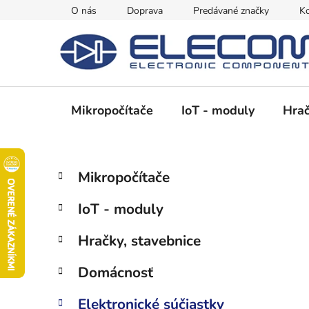
Prejsť
O nás
Doprava
Predávané značky
Ko
na
obsah
Mikropočítače
IoT - moduly
Hrač
B
K
Preskočiť
Mikropočítače
a
kategórie
o
t
č
IoT - moduly
e
n
g
ý
Hračky, stavebnice
ó
p
r
Domácnosť
i
a
e
n
Elektronické súčiastky