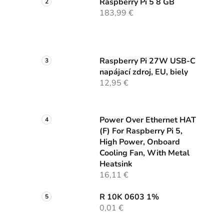
Raspberry Pi 5 8 GB
183,99 €
Raspberry Pi 27W USB-C
napájací zdroj, EU, biely
12,95 €
Power Over Ethernet HAT
(F) For Raspberry Pi 5,
High Power, Onboard
Cooling Fan, With Metal
Heatsink
16,11 €
R 10K 0603 1%
0,01 €