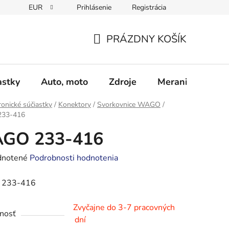
EUR
Prihlásenie
Registrácia
Obchodné podmienky
Podmienky ochrany osobných údajo
PRÁZDNY KOŠÍK
NÁKUPNÝ
KOŠÍK
astky
Auto, moto
Zdroje
Meranie - Spájk
ronické súčiastky
/
Konektory
/
Svorkovnice WAGO
/
33-416
GO 233-416
rné
notené
Podrobnosti hodnotenia
enie
233-416
tu
Zvyčajne do 3-7 pracovných
nosť
dní