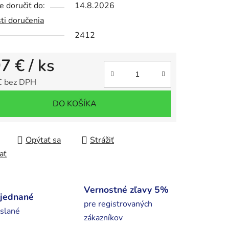
 doručiť do:
14.8.2026
ti doručenia
iek.
2412
97 €
/ ks
€ bez DPH
tková cena:
DO KOŠÍKA
Opýtať sa
Strážiť
ať
Vernostné zľavy 5%
bjednané
pre registrovaných
slané
zákazníkov