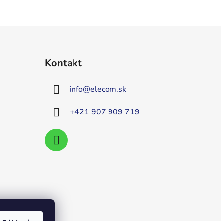
Kontakt
info
@
elecom.sk
+421 907 909 719