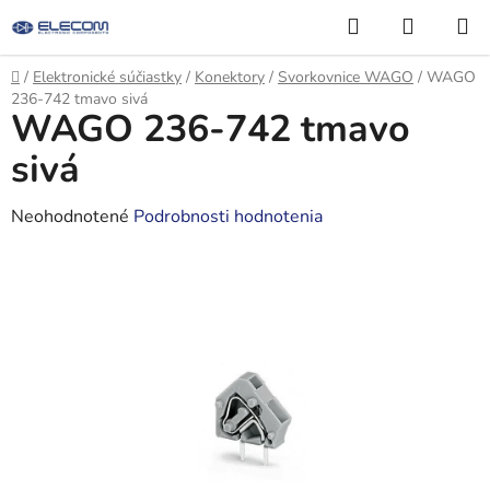
Prejsť
Hľadať
NÁKUP
na
KOŠÍK
obsah
Domov
/
Elektronické súčiastky
/
Konektory
/
Svorkovnice WAGO
/
WAGO
236-742 tmavo sivá
WAGO 236-742 tmavo
sivá
Priemerné
Neohodnotené
Podrobnosti hodnotenia
hodnotenie
produktu
je
0,0
z
5
hviezdičiek.