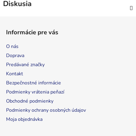
Diskusia
Z
á
Informácie pre vás
p
ä
O nás
t
Doprava
i
Predávané značky
e
Kontakt
Bezpečnostné informácie
Podmienky vrátenia peňazí
Obchodné podmienky
Podmienky ochrany osobných údajov
Moja objednávka