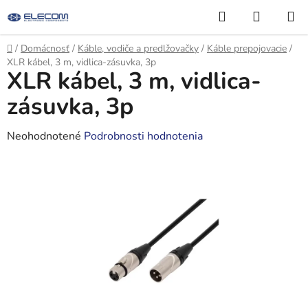
Prejsť
Hľadať
NÁKUP
na
KOŠÍK
obsah
Domov
/
Domácnosť
/
Káble, vodiče a predlžovačky
/
Káble prepojovacie
/
XLR kábel, 3 m, vidlica-zásuvka, 3p
XLR kábel, 3 m, vidlica-
zásuvka, 3p
Priemerné
Neohodnotené
Podrobnosti hodnotenia
hodnotenie
produktu
je
0,0
z
5
hviezdičiek.