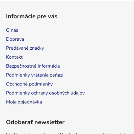
Z
á
Informácie pre vás
p
ä
O nás
t
Doprava
i
Predávané značky
e
Kontakt
Bezpečnostné informácie
Podmienky vrátenia peňazí
Obchodné podmienky
Podmienky ochrany osobných údajov
Moja objednávka
Odoberať newsletter