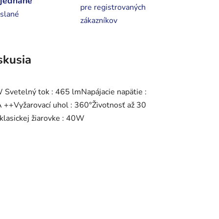
bjednané
pre registrovaných
slané
zákazníkov
skusia
W Svetelný tok : 465 lmNapájacie napätie :
 ++Vyžarovací uhol : 360°Životnosť až 30
lasickej žiarovke : 40W