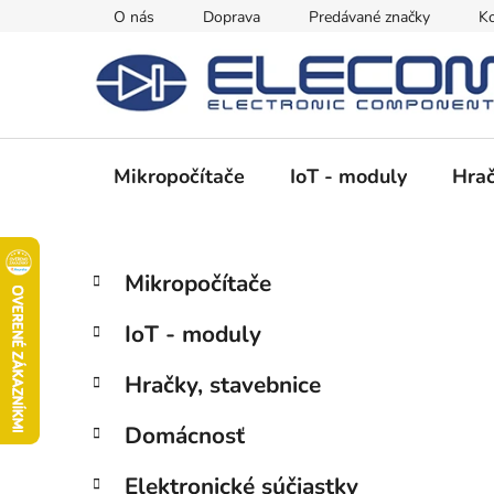
Prejsť
O nás
Doprava
Predávané značky
Ko
na
obsah
Mikropočítače
IoT - moduly
Hrač
B
K
Preskočiť
Mikropočítače
a
kategórie
o
t
č
IoT - moduly
e
n
g
ý
Hračky, stavebnice
ó
p
r
Domácnosť
i
a
e
n
Elektronické súčiastky