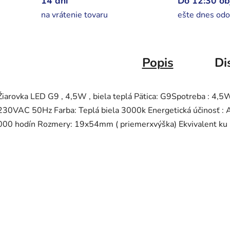
14 dní
Do 12:30 o
na vrátenie tovaru
ešte dnes odo
Popis
Di
Žiarovka LED G9 , 4,5W , biela teplá Pätica: G9Spotreba : 4,5
230VAC 50Hz Farba: Teplá biela 3000k Energetická účinosť : A
000 hodín Rozmery: 19x54mm ( priemerxvýška) Ekvivalent ku k