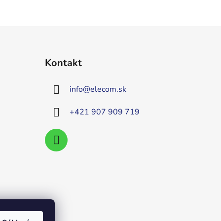
Kontakt
info
@
elecom.sk
+421 907 909 719