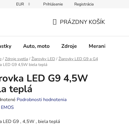
EUR
Prihlásenie
Registrácia
Obchodné podmienky
Podmienky ochrany osobných údajo
PRÁZDNY KOŠÍK
NÁKUPNÝ
KOŠÍK
astky
Auto, moto
Zdroje
Meranie - Spájk
e
/
Zdroje svetla
/
Žiarovky LED
/
Žiarovky LED G9 a G4
a LED G9 4,5W biela teplá
rovka LED G9 4,5W
la teplá
rné
notené
Podrobnosti hodnotenia
enie
:
EMOS
tu
a LED G9 , 4,5W , biela teplá