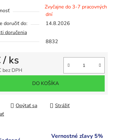
Zvyčajne do 3-7 pracovných
nosť
dní
 doručiť do:
14.8.2026
iek.
ti doručenia
8832
€
/ ks
€ bez DPH
tková cena:
DO KOŠÍKA
Opýtať sa
Strážiť
ať
Vernostné zľavy 5%