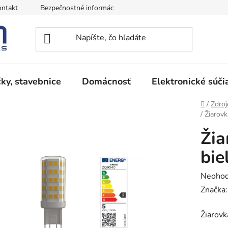
ntakt
Bezpečnostné informácie
Podmienky vrátenia peňazí
ky, stavebnice
Domácnosť
Elektronické súči
Domov
/
Zdroj
/
Žiarovk
Žia
bie
Prieme
Neohod
hodnot
Značka
produk
Žiarovk
je