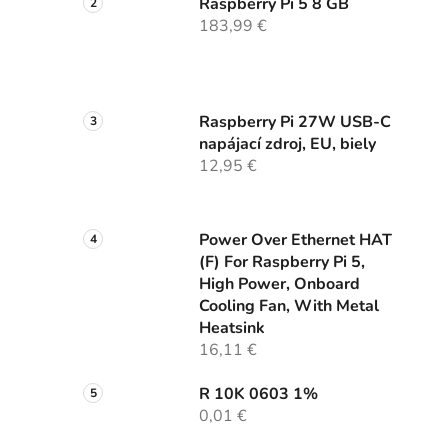
Raspberry Pi 5 8 GB
183,99 €
Raspberry Pi 27W USB-C
napájací zdroj, EU, biely
12,95 €
Power Over Ethernet HAT
(F) For Raspberry Pi 5,
High Power, Onboard
Cooling Fan, With Metal
Heatsink
16,11 €
R 10K 0603 1%
0,01 €