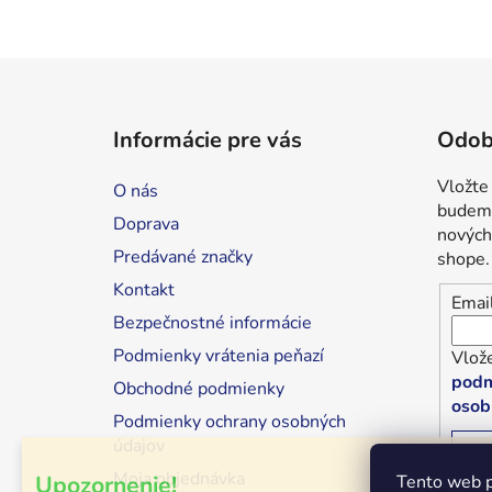
Z
á
Informácie pre vás
Odob
p
ä
Vložte
O nás
t
budeme
Doprava
i
nových
Predávané značky
shope.
e
Kontakt
Emai
Bezpečnostné informácie
Podmienky vrátenia peňazí
Vlože
podm
Obchodné podmienky
osob
Podmienky ochrany osobných
údajov
P
Moja objednávka
Upozornenie!
Tento web p