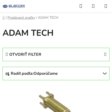
Prejsť
Hľadať
NÁKUP
na
KOŠÍK
obsah
Domov
/
Predávané značky
/
ADAM TECH
ADAM TECH
OTVORIŤ FILTER
R
Radiť podľa:
Odporúčame
a
d
V
e
ý
n
p
i
i
e