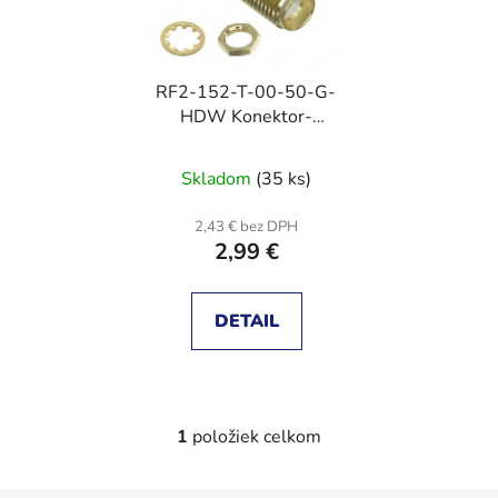
s
p
p
r
r
o
RF2-152-T-00-50-G-
o
d
HDW Konektor-
d
u
zásuvka-SMA
u
k
Skladom
(35 ks)
k
t
t
o
2,43 € bez DPH
o
v
2,99 €
v
DETAIL
1
položiek celkom
O
v
l