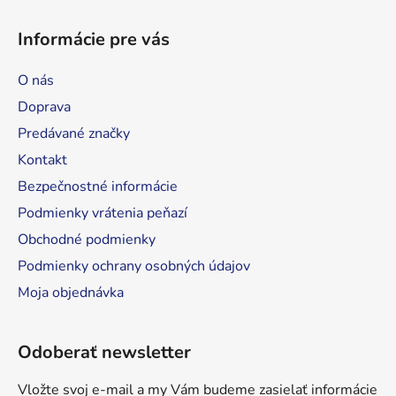
Z
á
á
d
Informácie pre vás
p
a
ä
c
O nás
t
i
Doprava
e
i
p
Predávané značky
e
r
Kontakt
v
Bezpečnostné informácie
k
y
Podmienky vrátenia peňazí
v
Obchodné podmienky
ý
Podmienky ochrany osobných údajov
p
i
Moja objednávka
s
u
Odoberať newsletter
Vložte svoj e-mail a my Vám budeme zasielať informácie