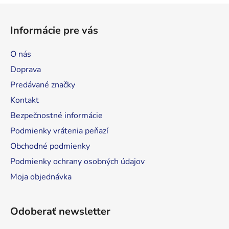
l
Z
á
á
d
Informácie pre vás
p
a
ä
c
O nás
t
i
Doprava
e
i
p
Predávané značky
e
r
Kontakt
v
Bezpečnostné informácie
k
y
Podmienky vrátenia peňazí
v
Obchodné podmienky
ý
Podmienky ochrany osobných údajov
p
i
Moja objednávka
s
u
Odoberať newsletter