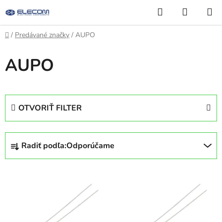
Prejsť
Hľadať
NÁKUP
na
KOŠÍK
obsah
Domov
/
Predávané značky
/
AUPO
AUPO
OTVORIŤ FILTER
R
Radiť podľa:
Odporúčame
a
d
V
e
ý
n
p
i
i
e