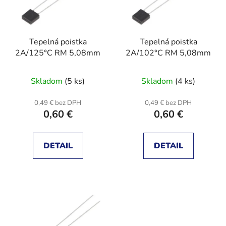
s
p
p
r
r
o
Tepelná poistka
Tepelná poistka
o
d
2A/125°C RM 5,08mm
2A/102°C RM 5,08mm
d
u
u
k
Skladom
(5 ks)
Skladom
(4 ks)
k
t
t
o
0,49 € bez DPH
0,49 € bez DPH
o
v
0,60 €
0,60 €
v
DETAIL
DETAIL