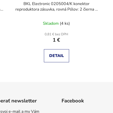
k
BKL Electronic 0205004/K konektor
m
reproduktora zásuvka, rovná Pólov: 2 čierna 1
ks
Skladom
(4 ks)
0,81 € bez DPH
1 €
DETAIL
O
v
l
á
d
erať newsletter
Facebook
a
c
 svoj e-mail a my Vám