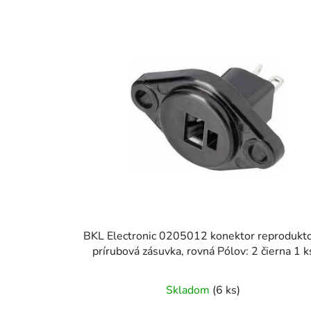
V
ý
p
i
s
p
r
o
d
u
k
t
BKL Electronic 0205012 konektor reprodukt
o
prírubová zásuvka, rovná Pólov: 2 čierna 1 k
v
Skladom
(6 ks)