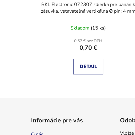
BKL Electronic 072307 zdierka pre banáni
zásuvka, vstavateľná vertikálna Ø pin: 4 m
čierna 1 ks
Skladom
(15 ks)
0,57 € bez DPH
0,70 €
DETAIL
Z
á
Informácie pre vás
Odob
p
ä
Vložte
O nás