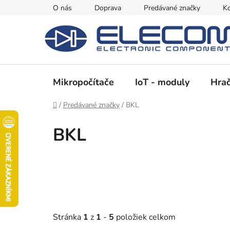
Prejsť
O nás
Doprava
Predávané značky
Ko
na
obsah
Mikropočítače
IoT - moduly
Hrač
Domov
/
Predávané značky
/
BKL
BKL
Stránka
1
z
1
-
5
položiek celkom