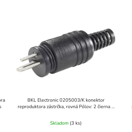
ora
BKL Electronic 0205003/K konektor
s
reproduktora zástrčka, rovná Pólov: 2 čierna 1
ks
Skladom
(3 ks)