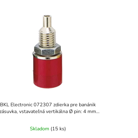
d
e
n
i
e
p
r
o
d
u
k
t
o
BKL Electronic 072307 zdierka pre banánik
v
zásuvka, vstavateľná vertikálna Ø pin: 4 mm
červená 1 ks
Skladom
(15 ks)