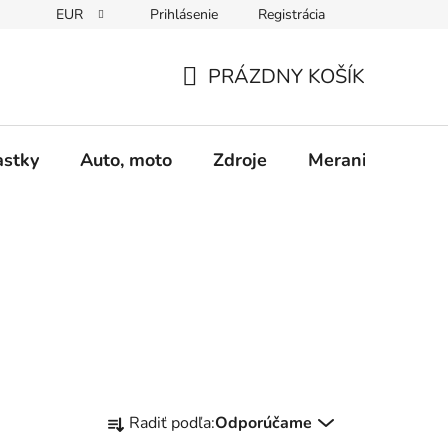
EUR
Prihlásenie
Registrácia
Obchodné podmienky
Podmienky ochrany osobných údajo
PRÁZDNY KOŠÍK
NÁKUPNÝ
KOŠÍK
astky
Auto, moto
Zdroje
Meranie - Spájk
R
Radiť podľa:
Odporúčame
a