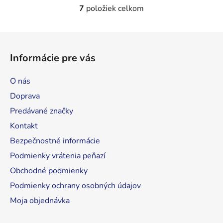
7
položiek celkom
O
v
l
Z
á
á
d
Informácie pre vás
p
a
ä
c
O nás
t
i
Doprava
e
i
p
Predávané značky
e
r
Kontakt
v
Bezpečnostné informácie
k
y
Podmienky vrátenia peňazí
v
Obchodné podmienky
ý
Podmienky ochrany osobných údajov
p
i
Moja objednávka
s
u