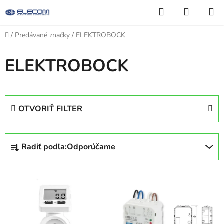
Prejsť
Hľadať
NÁKUP
na
KOŠÍK
obsah
Domov
/
Predávané značky
/
ELEKTROBOCK
ELEKTROBOCK
OTVORIŤ FILTER
R
Radiť podľa:
Odporúčame
a
d
V
e
ý
n
p
i
i
e