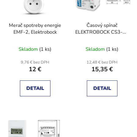
s
p
p
r
r
o
Merač spotreby energie
Časový spínač
o
d
EMF-2, Elektrobock
ELEKTROBOCK CS3-16
d
u
multifunkčný
u
k
Skladom
(1 ks)
Skladom
(1 ks)
k
t
t
o
9,76 € bez DPH
12,48 € bez DPH
o
v
12 €
15,35 €
v
DETAIL
DETAIL